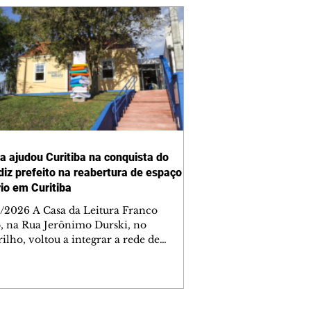
ra ajudou Curitiba na conquista do
 diz prefeito na reabertura de espaço
rio em Curitiba
/2026 A Casa da Leitura Franco
o, na Rua Jerônimo Durski, no
ilho, voltou a integrar a rede de
tecas de bairros de Curitiba nesta
a-feira (6/8), após passar por amplo
sso de restauro e ampliação. Reaberto
s de mais de 15 anos fechado por