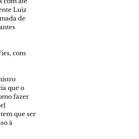
s com até 
ente Luiz 
omada de 
antes 
ies, com 
istro 
ia que o 
omo fazer 
e] 
tem que ser 
so à 