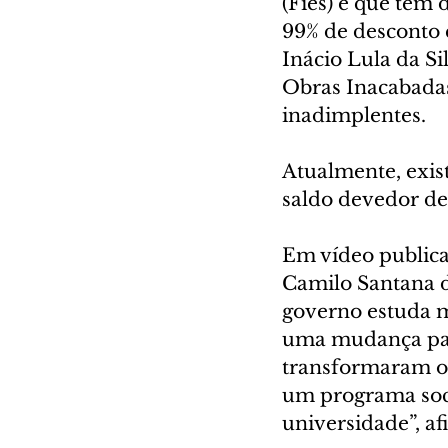
(Fies) e que têm 
99% de desconto e
Inácio Lula da Si
Obras Inacabadas
inadimplentes.
Atualmente, exis
saldo devedor de
Em vídeo publicad
Camilo Santana d
governo estuda 
uma mudança para
transformaram o 
um programa soci
universidade”, a