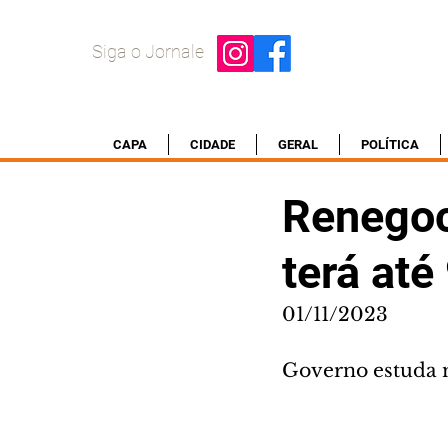
Siga o Jornale
CAPA
CIDADE
GERAL
POLÍTICA
Renegoc
terá at
01/11/2023
Governo estuda