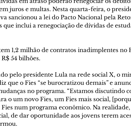
dívidas em atraso poderão renegociar os débito
m juros e multas. Nesta quarta-feira, o presid
lva sancionou a lei do Pacto Nacional pela Ret
 que inclui a renegociação de dívidas de estud
tem 1,2 milhão de contratos inadimplentes no F
 R$ 54 bilhões.
o pelo presidente Lula na rede social X, o min
iz que o Fies “se burocratizou demais” e anunc
mudanças no programa. “Estamos discutindo c
 o um novo Fies, um Fies mais social, [porqu
Fies num programa econômico. Na realidade, 
al, de dar oportunidade aos jovens terem aces
firmou.