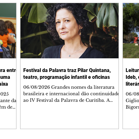
ura entre
Festival da Palavra traz Pilar Quintana,
Leitu
nhuma
teatro, programação infantil e oficinas
Ideb,
aixa
literá
06/08/2026 Grandes nomes da literatura
brasileira e internacional dão continuidade
2025
06/08
ao IV Festival da Palavra de Curitiba. A
ante da
Gigli
programação gratuita para a sexta-feira
lém de
Bigorr
(7/8) inclui oficinas, bate-papos, peças de
apitais
biblio
teatro, exposições e mesas-redondas. Um
ao 5º), a
quint
dos destaques é a participação da escritora
enho
proce
colombiana Pilar Quintana, que estará no
.
depoi