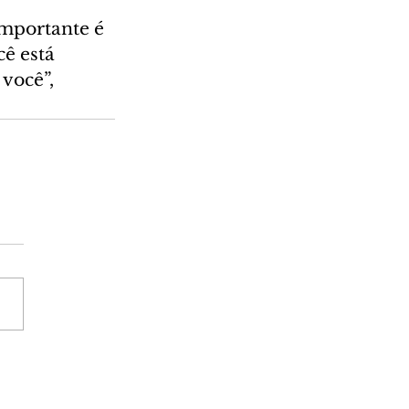
mportante é 
ê está 
você”, 