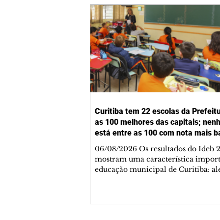
Curitiba tem 22 escolas da Prefeit
as 100 melhores das capitais; ne
está entre as 100 com nota mais b
06/08/2026 Os resultados do Ideb 
mostram uma característica import
educação municipal de Curitiba: a
apresentar a melhor nota entre as c
brasileiras (6,9) nos anos iniciais (1º 
cidade tem uma rede com desemp
consistente em todas as suas escolas