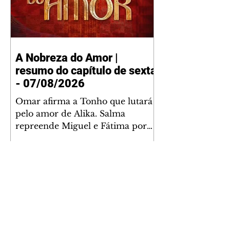
A Nobreza do Amor |
resumo do capítulo de sexta
- 07/08/2026
Omar afirma a Tonho que lutará
pelo amor de Alika. Salma
repreende Miguel e Fátima por
terem sido rudes com Omar.
Maria Helena aconselha Manoel
sobre seu namoro com Ana
Maria. Pressionado, Bakari revela
a Jendal que Chinua esteve em
terras inimigas. Omar pede que
Alika o acompanhe até a agência
bancária. Chinua alerta Dumi,