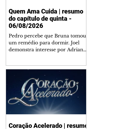
Quem Ama Cuida | resumo
do capítulo de quinta -
06/08/2026
Pedro percebe que Bruna tomou
um remédio para dormir. Joel
demonstra interesse por Adriana.
Fernando elogia Mau Mau. Bia
não gosta quando Brigitte e
Rafael se sentam à mesa com ela
e César, atrapalhando o jantar
romântico do casal. Bruna se
aproveita da preocupação de
Pedro com sua saúde para
manter o marido ao seu lado.
Elenice acusa Rosa por seu
desentendimento com Adriana.
Coração Acelerado | resumo
Joel convida Adriana e a família