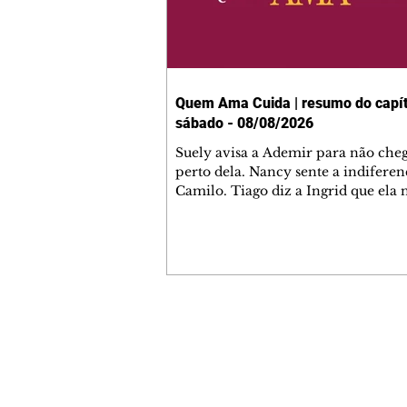
Quem Ama Cuida | resumo do capít
sábado - 08/08/2026
Suely avisa a Ademir para não che
perto dela. Nancy sente a indiferen
Camilo. Tiago diz a Ingrid que ela
competência para presidir a joalher
André conta a Pedro que a associaç
advogados expulsou Ademir. Laure
contrata Adriana para servir no
restaurante. Adriana vê Pedro e Br
restaurante. Bruna provoca Adrian
pede ajuda a André para marcar u
Contato comercial
encontro com Suely. Adriana diz a 
mmjornale@gmail.com
que está feliz trabalhando no resta
Telefone: (41) 99978-9956
Nanc