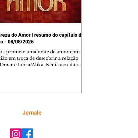
reza do Amor | resumo do capítulo de
o - 08/08/2026
nia promete uma noite de amor com
tião em troca de descobrir a relação
 Omar e Lúcia/Alika. Kênia acredita
inta esteja mesmo ao lado de Jendal, e
o convite para jantar com os dois.
 desabafa com Casemiro e conta que
ília de Lúcia/Alika tem uma dívida
mar. Ana Maria vai à casa de Manoel
estratada por Fortunato. José e Omar
tam sobre a possível jazida de
Siga
Jornale
tênio na região. Virgínia provoca
nes na frente de Marta. Binta s