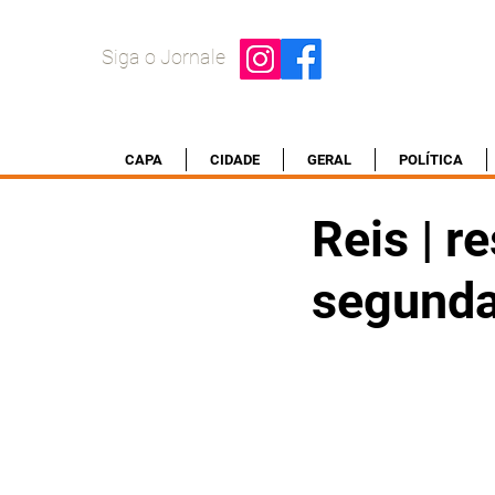
Siga o Jornale
CAPA
CIDADE
GERAL
POLÍTICA
Reis | r
segunda