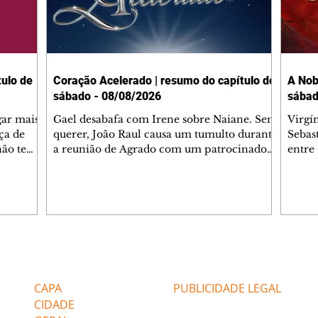
ulo de
Coração Acelerado | resumo do capítulo de
A Nob
sábado - 08/08/2026
sábad
gar mais
Gael desabafa com Irene sobre Naiane. Sem
Virgí
ça de
querer, João Raul causa um tumulto durante
Sebas
 não tem
a reunião de Agrado com um patrocinador.
entre
ia.
Zilá orienta Osmar a seguir Cinara, que
que B
ão de
percebe a movimentação e alerta Ronei.
nega 
ntino
Palhares confronta Cinara sobre a
Tonho
aproximação com Ronei. Eduarda pensa
a fam
una no
em pedir a Valéria para ficar com Sol. Gael
com O
a. Dora
decide terminar com Naiane. João Raul
e é d
m
inventa para Agrado que não está
comen
Editorias
Editais Certificados
Lyris
conseguindo conviver com seu sucesso, e
tungs
urante de
termina o relacionamento dos dois.
Dióge
CAPA
PUBLICIDADE LEGAL
CIDADE