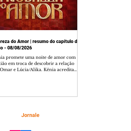
reza do Amor | resumo do capítulo de
o - 08/08/2026
nia promete uma noite de amor com
tião em troca de descobrir a relação
 Omar e Lúcia/Alika. Kênia acredita
inta esteja mesmo ao lado de Jendal, e
o convite para jantar com os dois.
 desabafa com Casemiro e conta que
ília de Lúcia/Alika tem uma dívida
mar. Ana Maria vai à casa de Manoel
estratada por Fortunato. José e Omar
tam sobre a possível jazida de
Siga
Jornale
tênio na região. Virgínia provoca
nes na frente de Marta. Binta s