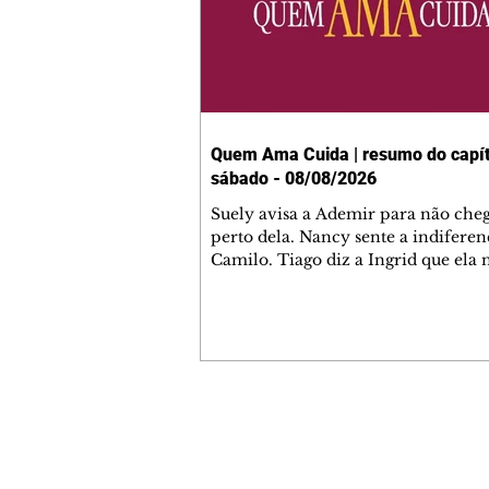
Quem Ama Cuida | resumo do capít
sábado - 08/08/2026
Suely avisa a Ademir para não che
perto dela. Nancy sente a indiferen
Camilo. Tiago diz a Ingrid que ela
competência para presidir a joalher
André conta a Pedro que a associaç
advogados expulsou Ademir. Laure
contrata Adriana para servir no
restaurante. Adriana vê Pedro e Br
restaurante. Bruna provoca Adrian
pede ajuda a André para marcar u
Contato comercial
encontro com Suely. Adriana diz a 
mmjornale@gmail.com
que está feliz trabalhando no resta
Telefone: (41) 99978-9956