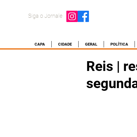
Siga o Jornale
CAPA
CIDADE
GERAL
POLÍTICA
Reis | r
segunda