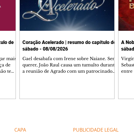
ulo de
Coração Acelerado | resumo do capítulo de
A Nob
sábado - 08/08/2026
sábad
gar mais
Gael desabafa com Irene sobre Naiane. Sem
Virgí
ça de
querer, João Raul causa um tumulto durante
Sebas
 não tem
a reunião de Agrado com um patrocinador.
entre
ia.
Zilá orienta Osmar a seguir Cinara, que
que B
ão de
percebe a movimentação e alerta Ronei.
nega 
ntino
Palhares confronta Cinara sobre a
Tonho
aproximação com Ronei. Eduarda pensa
a fam
una no
em pedir a Valéria para ficar com Sol. Gael
com O
a. Dora
decide terminar com Naiane. João Raul
e é d
m
inventa para Agrado que não está
comen
Editorias
Editais Certificados
Lyris
conseguindo conviver com seu sucesso, e
tungs
urante de
termina o relacionamento dos dois.
Dióge
CAPA
PUBLICIDADE LEGAL