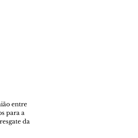
ião entre 
s para a 
resgate da 