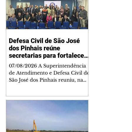
Defesa Civil de São José
dos Pinhais reúne
secretarias para fortalecer
planejamento integrado
07/08/2026 A Superintendência
diante dos impactos do El
de Atendimento e Defesa Civil de
Niño
São José dos Pinhais reuniu, na
última quarta-feira (5), secretários
municipais e representantes de
todas as pastas para alinhar as
ações do Plano de Ação Integrada
de enfrentamento aos impactos
do fenômeno El Niño. O
encontro, realizado no auditório