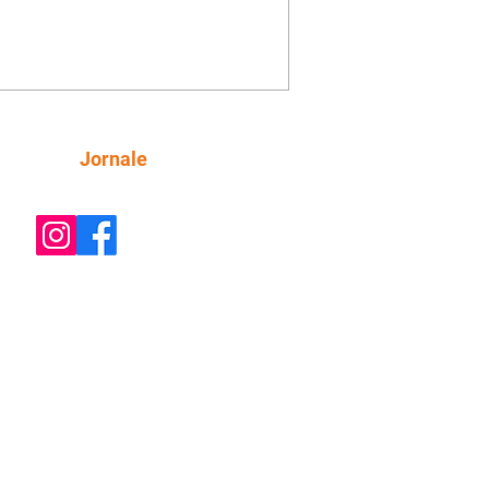
a aconselha Manoel sobre seu
o com Ana Maria. Pressionado,
i revela a Jendal que Chinua esteve
rras inimigas. Omar pede que Alika o
anhe até a agência bancária. Chinua
a Dumi, Akin e Ladisa sobre as
nfianças de Jendal, que sonda Pascoal
Siga
Jornale
 seu conselheiro. Chinua sugere que
reveja sua decisão de se juntar aos