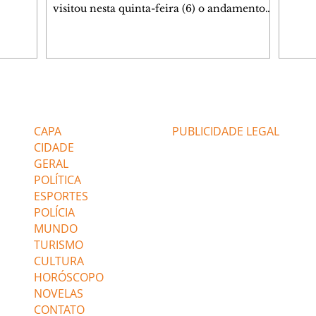
Helen
visitou nesta quinta-feira (6) o andamento
namor
das obras de duplicação da BR-153 entre
Bakar
Jacarezinho e Santo Antônio da Platina, no
em te
Norte Pioneiro, e lembrou que a região será
acomp
contemplada com um grande programa de
alert
obras já contratado. Nesse primeiro trecho
desco
com intervenção da concessionária, com
Editorias
Editais Certificados
sobre
cerca de 40% dos serviços concluídos, a
Kênia 
duplicação contempla 50,6 quilômetros da
CAPA
PUBLICIDADE LEGAL
rebel
rodovia e recebe investimento de
CIDADE
GERAL
POLÍTICA
ESPORTES
POLÍCIA
MUNDO
TURISMO
CULTURA
HORÓSCOPO
NOVELAS
CONTATO