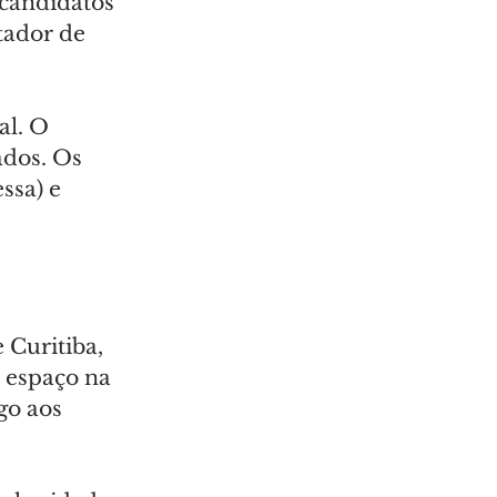
candidatos 
tador de 
al. O 
dos. Os 
ssa) e 
 Curitiba, 
 espaço na 
go aos 