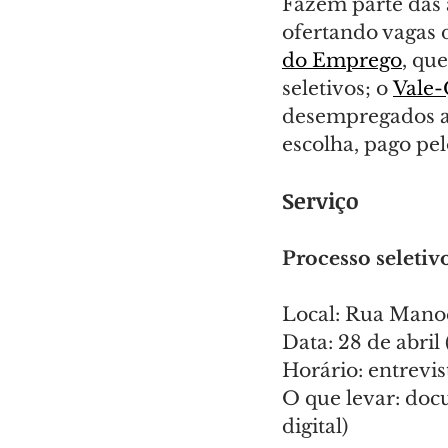
Fazem parte das
ofertando vagas d
do Emprego
, qu
seletivos; o 
Vale-
desempregados a p
escolha, pago pe
Serviço
Processo seleti
Local: Rua Mano
Data: 28 de abril
Horário: entrevis
O que levar: docu
digital)