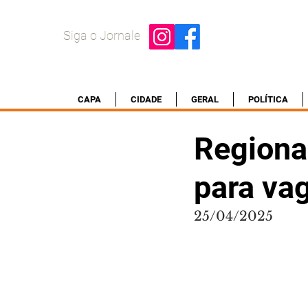
Siga o Jornale
CAPA
CIDADE
GERAL
POLÍTICA
Regional
para va
25/04/2025