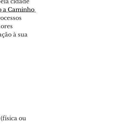
pela cidade 
o a Caminho 
rocessos 
dores 
ação à sua 
física ou 