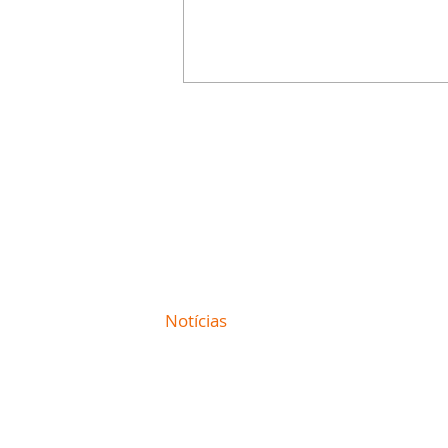
Contato comercial
mmjornale@gmail.com
Telefone: (41) 99978-9956
Redação
E-mail:
redacaojornale@gmail.com
Site de
Notícias
de Curitiba / Paraná