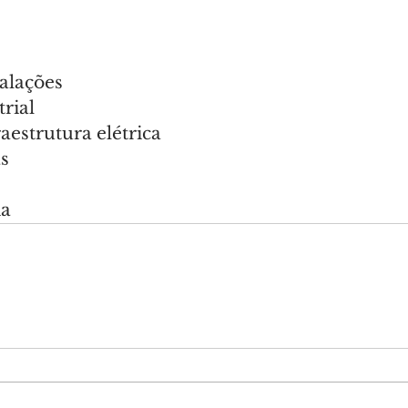
talações
rial
aestrutura elétrica
s
ma