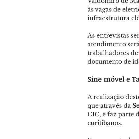
Valdomiro de Mac
às vagas de eletr
infraestrutura el
As entrevistas ser
atendimento será
trabalhadores dev
documento de ide
Sine móvel e Ta
A realização dest
que através da 
S
CIC, e faz parte 
curitibanos.