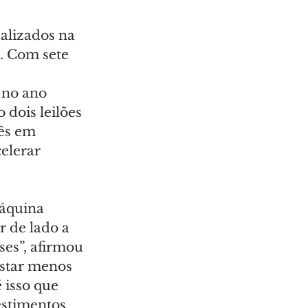
alizados na 
. Com sete 
 no ano 
dois leilões 
rês em 
elerar 
áquina 
 de lado a 
es”, afirmou 
star menos 
 isso que 
stimentos 