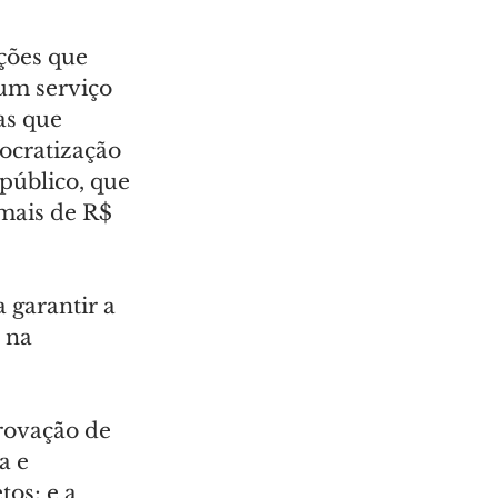
ções que 
um serviço 
as que 
ocratização 
público, que 
mais de R$ 
 garantir a 
 na 
rovação de 
a e 
os; e a 