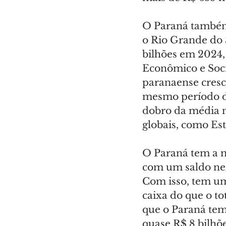
O Paraná também 
o Rio Grande do S
bilhões em 2024,
Econômico e Socia
paranaense cresc
mesmo período do
dobro da média n
globais, como Est
O Paraná tem a m
com um saldo neg
Com isso, tem um
caixa do que o to
que o Paraná tem 
quase R$ 8 bilhõe