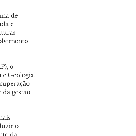
rma de 
ada e 
turas 
volvimento 
P), o 
a e Geologia. 
ecuperação 
 da gestão 
mais 
uzir o 
to da 