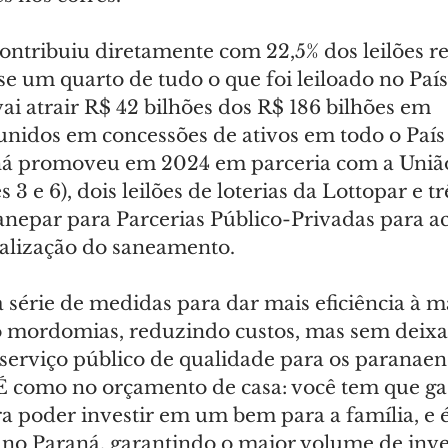
ontribuiu diretamente com 22,5% dos leilões re
e um quarto de tudo o que foi leiloado no País
 vai atrair R$ 42 bilhões dos R$ 186 bilhões em 
unidos em concessões de ativos em todo o País
á promoveu em 2024 em parceria com a União 
 3 e 6), dois leilões de loterias da Lottopar e t
anepar para Parcerias Público-Privadas para ac
alização do saneamento.
série de medidas para dar mais eficiência à m
o mordomias, reduzindo custos, mas sem deixar
serviço público de qualidade para os paranaens
“É como no orçamento de casa: você tem que ga
a poder investir em um bem para a família, e é
no Paraná, garantindo o maior volume de inve