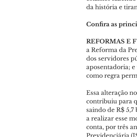
da história e tir
Confira as princ
REFORMAS E 
a Reforma da Prev
dos servidores p
aposentadoria; e
como regra perm
Essa alteração n
contribuiu para 
saindo de R$ 5,7 
a realizar esse 
conta, por três 
Previdenciária (I