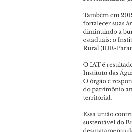
Também em 2019,
fortalecer suas á
diminuindo a bur
estaduais: o Inst
Rural (IDR-Paran
O IAT é resultado
Instituto das Águ
O órgão é respon
do patrimônio amb
territorial.
Essa união contr
sustentável do Br
desmatamento da