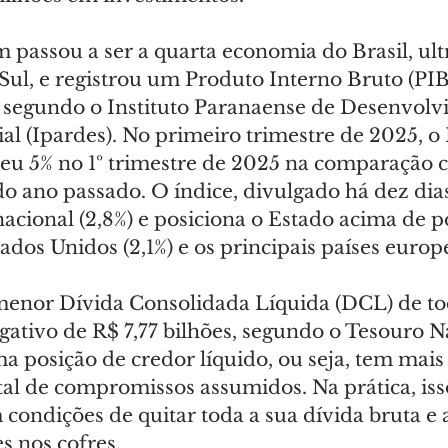
passou a ser a quarta economia do Brasil, ul
ul, e registrou um Produto Interno Bruto (PIB)
 segundo o Instituto Paranaense de Desenvolv
l (Ipardes). No primeiro trimestre de 2025, o 
eu 5% no 1º trimestre de 2025 na comparação 
 ano passado. O índice, divulgado há dez dias
acional (2,8%) e posiciona o Estado acima de p
ados Unidos (2,1%) e os principais países europ
enor Dívida Consolidada Líquida (DCL) de tod
ativo de R$ 7,77 bilhões, segundo o Tesouro Na
a posição de credor líquido, ou seja, tem mais
tal de compromissos assumidos. Na prática, isso
condições de quitar toda a sua dívida bruta e a
s nos cofres.