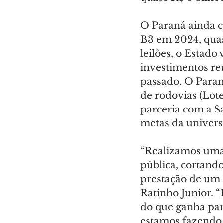
O Paraná ainda c
B3 em 2024, quas
leilões, o Estado
investimentos re
passado. O Paran
de rodovias (Lotes
parceria com a S
metas da univers
“Realizamos uma 
pública, cortand
prestação de um 
Ratinho Junior. 
do que ganha par
estamos fazendo 