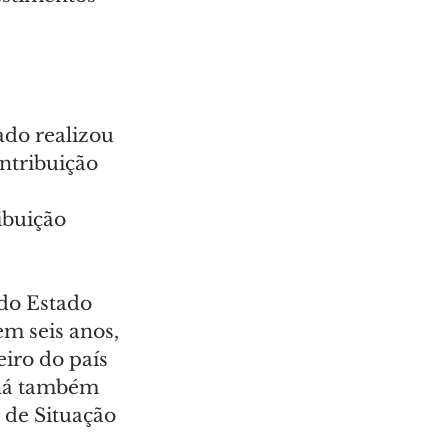
ado realizou 
ntribuição 
ibuição 
do Estado 
m seis anos, 
iro do país 
aná também 
 de Situação 