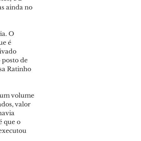
s ainda no 
a. O 
ue é 
ivado 
 posto de 
sa Ratinho 
 um volume 
dos, valor 
havia 
é que o 
 executou 