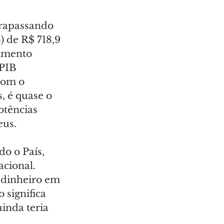
trapassando 
 de R$ 718,9 
imento 
PIB 
com o 
, é quase o 
otências 
eus.
o o País, 
cional. 
 dinheiro em 
 significa 
inda teria 