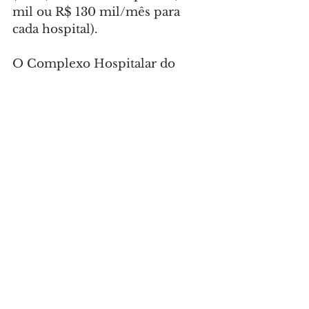
mil ou R$ 130 mil/mês para 
cada hospital).
O Complexo Hospitalar do 
Trabalhador foi contemplado 
com ultrassons de alta 
performance e equipamentos a 
serem usados em casos como o 
da Noêmia, que somaram R$ 
1.692.702,00 em investimentos.
Agora, Noemia segue na 
expectativa de voltar para casa e 
se juntar à família. “Foram 
momentos de muita 
insegurança, dificuldades, mas 
acho que o pior já passou”, 
afirmou.