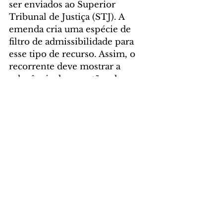
ser enviados ao Superior 
Tribunal de Justiça (STJ). A 
emenda cria uma espécie de 
filtro de admissibilidade para 
esse tipo de recurso. Assim, o 
recorrente deve mostrar a 
relevância das questões de 
direito federal 
infraconstitucional (que não 
estejam previstas na 
Constituição) discutidas na ação.
Já a PEC que proíbe o aumento 
de despesas sem a previsão de 
receitas deve ser promulgada 
após o recesso parlamentar.
POLÍTICA