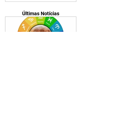
Últimas Notícias
Horóscopo - 09/08/2026
Tenha seu Mapa Astral de
nascimento, o Mapa astral do Ano
de 2026 e 2027, o que os planetas
indicam para o seu: Trabalho,
Amor, Dinheiro, Saúde e Família.
Estudo com 35 páginas. Adquira
já através da nossa loja virtual ou