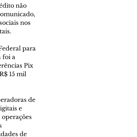
édito não 
 comunicado, 
ociais nos 
ais.
Federal para 
foi a 
rências Pix 
R$ 15 mil 
peradoras de 
gitais e 
a operações 
s 
idades de 