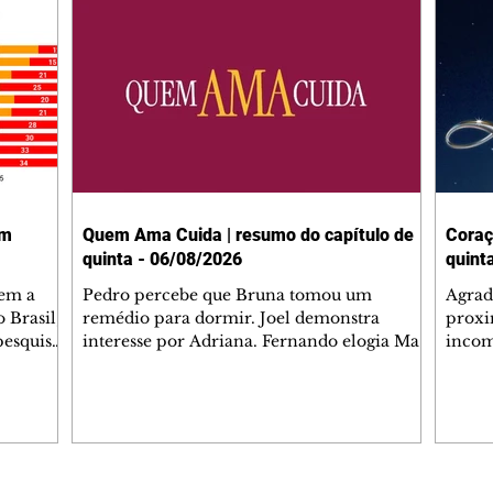
em
Quem Ama Cuida | resumo do capítulo de
Coraç
quinta - 06/08/2026
quint
tem a
Pedro percebe que Bruna tomou um
Agrad
 Brasil,
remédio para dormir. Joel demonstra
proxi
pesquisas
interesse por Adriana. Fernando elogia Mau
incom
lgada no
Mau. Bia não gosta quando Brigitte e Rafael
desab
 a
se sentam à mesa com ela e César,
dias 
entes
atrapalhando o jantar romântico do casal.
ter u
Bruna se aproveita da preocupação de
confr
 na área,
Pedro com sua saúde para manter o marido
conhe
 Paulo e
ao seu lado. Elenice acusa Rosa por seu
possív