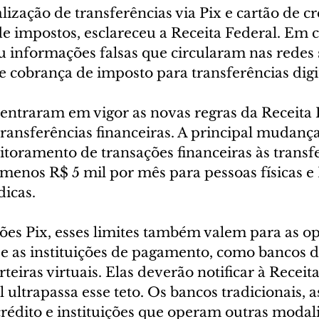
alização de transferências via Pix e cartão de cr
 de impostos, esclareceu a Receita Federal. Em
 informações falsas que circularam nas redes s
e cobrança de imposto para transferências digit
 entraram em vigor as novas regras da Receita 
 transferências financeiras. A principal mudança 
toramento de transações financeiras às transfe
enos R$ 5 mil por mês para pessoas físicas e 
dicas.
ões Pix, esses limites também valem para as o
 e as instituições de pagamento, como bancos di
teiras virtuais. Elas deverão notificar à Receit
ultrapassa esse teto. Os bancos tradicionais, a
crédito e instituições que operam outras modal