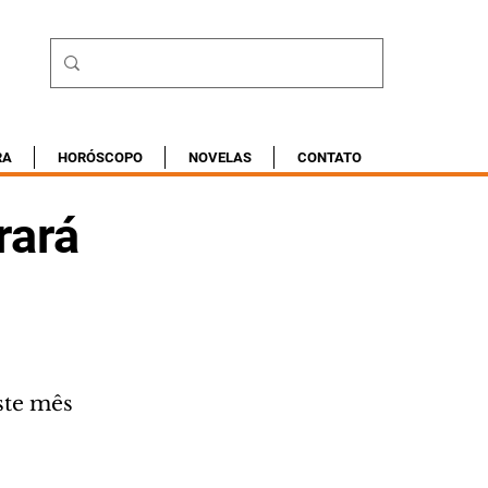
RA
HORÓSCOPO
NOVELAS
CONTATO
rará
ste mês