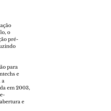
zação 
o, o 
ção pré-
uzindo 
ão para 
ntechs e 
 a 
ada em 2003, 
 e-
abertura e 