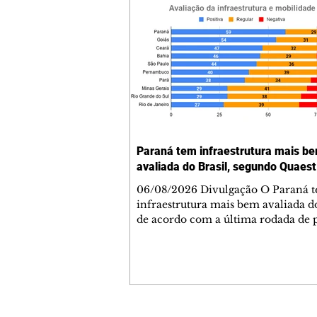
Paraná tem infraestrutura mais b
avaliada do Brasil, segundo Quaest
06/08/2026 Divulgação O Paraná 
infraestrutura mais bem avaliada do
de acordo com a última rodada de 
da Genial/Quaest nos estados, divu
fim de julho. O instituto questionou
população de 10 estados sobre difer
áreas de governo e os paranaenses
cravaram 59% de avaliação positiva
índice superior a estados como São