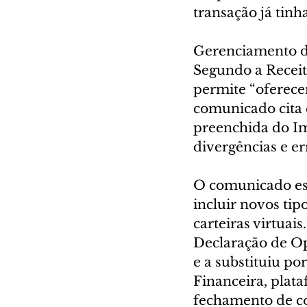
transação já tinh
Gerenciamento d
Segundo a Receita
permite “oferece
comunicado cita q
preenchida do Im
divergências e er
O comunicado esc
incluir novos tip
carteiras virtuais
Declaração de Op
e a substituiu po
Financeira, plata
fechamento de co