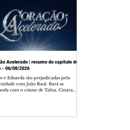
ão Acelerado | resumo do capítulo de
a - 06/08/2026
o e Eduarda são prejudicadas pela
midade com João Raul. Bará se
oda com o ciúme de Talita. Cinara
afa com Ronei e decide passar uns
na casa de Palhares. Agrado pede para
ma conversa com Eduarda. Janete
onta Zilá, que garante à irmã que não
ce Verônica. Ronei reconhece uma
el bolsa de Zilá entre os pertences de