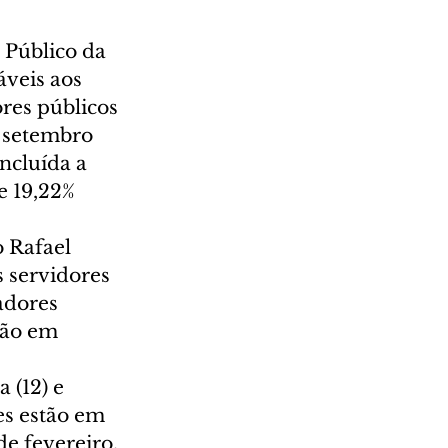
 Público da 
veis aos 
res públicos 
 setembro 
ncluída a 
e 19,22% 
 Rafael 
 servidores 
adores 
ção em 
 (12) e 
es estão em 
de fevereiro.