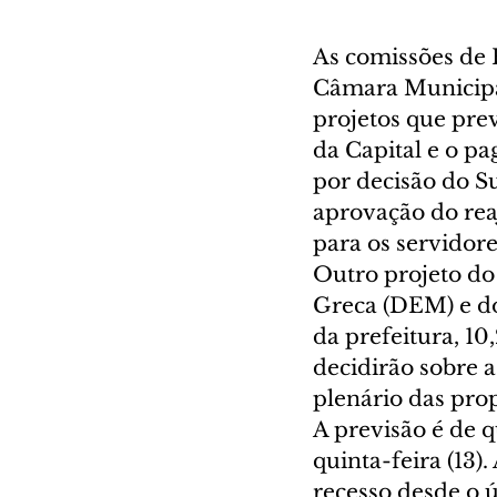
As comissões de 
Câmara Municipal
projetos que prev
da Capital e o p
por decisão do S
aprovação do reaj
para os servidor
Outro projeto do 
Greca (DEM) e do
da prefeitura, 10
decidirão sobre 
plenário das prop
A previsão é de q
quinta-feira (13)
recesso desde o ú