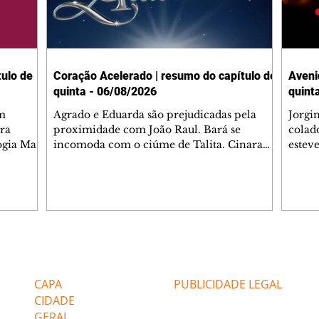
ulo de
Coração Acelerado | resumo do capítulo de
Aveni
quinta - 06/08/2026
quint
m
Agrado e Eduarda são prejudicadas pela
Jorgi
ra
proximidade com João Raul. Bará se
colad
ogia Mau
incomoda com o ciúme de Talita. Cinara
estev
e Rafael
desabafa com Ronei e decide passar uns
infor
dias na casa de Palhares. Agrado pede para
e pro
 casal.
ter uma conversa com Eduarda. Janete
Iran 
 de
confronta Zilá, que garante à irmã que não
Monal
o marido
conhece Verônica. Ronei reconhece uma
Dióge
 seu
possível bolsa de Zilá entre os pertences de
olhei
l
Verônica, e liga para Cinara. Agrado pensa
Verôn
Editorias
Editais Certificados
ntar no
em desfazer sua dupla com Eduarda para
praia
 o
ajudar João Raul sem prejudicar a amiga.
Suele
CAPA
PUBLICIDADE LEGAL
fugir 
CIDADE
GERAL