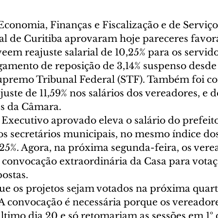
Economia, Finanças e Fiscalização e de Serviço
 de Curitiba aprovaram hoje pareceres favorá
eem reajuste salarial de 10,25% para os servido
agamento de reposição de 3,14% suspenso desde
upremo Tribunal Federal (STF). Também foi co
uste de 11,59% nos salários dos vereadores, e d
es da Câmara. 
Executivo aprovado eleva o salário do prefeito
s secretários municipais, no mesmo índice dos
,25%. Agora, na próxima segunda-feira, os vere
a convocação extraordinária da Casa para vota
ostas.
ue os projetos sejam votados na próxima quarta
. A convocação é necessária porque os vereador
ltimo dia 20 e só retomariam as sessões em 1º 