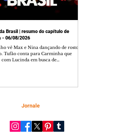
da Brasil | resumo do capítulo de
a - 06/08/2026
nho vê Max e Nina dançando de rosto
o. Tufão conta para Carminha que
e com Lucinda em busca de
mações sobre Rita. Nina despista Max
cura Jorginho, mas não o encontra.
se muda para a casa de Jorginho.
isa pensa em reconquistar Silas.
nes diz a Roni e Leandro que o
ro Tavinho Nunes assistirá ao jogo.
ica e Noêmia perseguem Cadinho na
Siga
Jornale
 deserta. Dolores sugere que Roni peça
n em casamento. Cadinho consegue
da praia