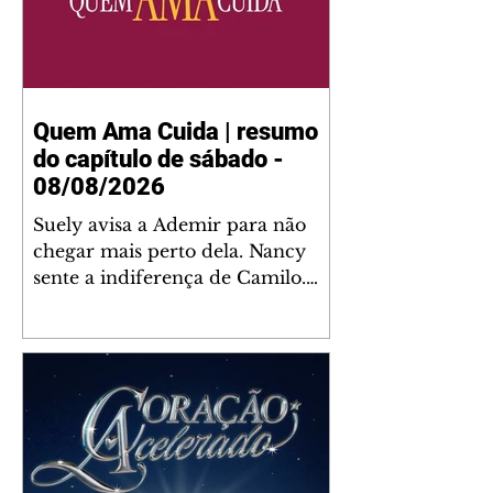
Quem Ama Cuida | resumo
do capítulo de sábado -
08/08/2026
Suely avisa a Ademir para não
chegar mais perto dela. Nancy
sente a indiferença de Camilo.
Tiago diz a Ingrid que ela não
tem competência para presidir a
joalheria. André conta a Pedro
que a associação de advogados
expulsou Ademir. Laurentino
contrata Adriana para servir no
restaurante. Adriana vê Pedro e
Bruna no restaurante. Bruna