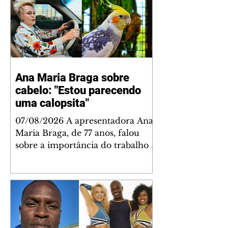
Ana Maria Braga sobre
cabelo: "Estou parecendo
uma calopsita"
07/08/2026 A apresentadora Ana
Maria Braga, de 77 anos, falou
sobre a importância do trabalho e
o que ele representa em sua vida.
A veterana chegou à TV Globo
em 1999 e continua fazendo
sucesso no período matinal. A
comunicadora global começou o
papo descontraído, gravado por