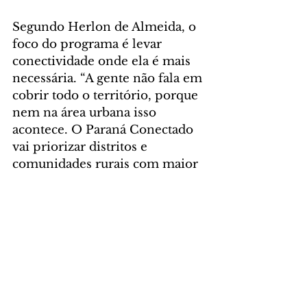
Segundo Herlon de Almeida, o 
foco do programa é levar 
conectividade onde ela é mais 
necessária. “A gente não fala em 
cobrir todo o território, porque 
nem na área urbana isso 
acontece. O Paraná Conectado 
vai priorizar distritos e 
comunidades rurais com maior 
concentração de pessoas, 
usando critérios técnicos para 
garantir que o investimento 
chegue onde gera mais impacto 
social”, afirmou.
Almeida reforçou que o acesso 
à internet no campo vai além da 