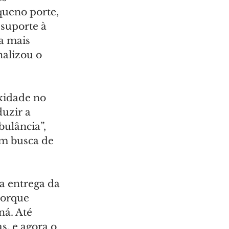
queno porte, 
 suporte à 
a mais 
nalizou o 
xidade no 
uzir a 
ulância”, 
em busca de 
a entrega da 
porque 
á. Até 
, e agora o 