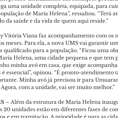
ega uma unidade completa, equipada, para cui
população de Maria Helena”, ressaltou. “Terá 
do da saúde e da vida de quem aqui reside.”
y Vitória Viana faz acompanhamento com os m
os meses. Para ela, a nova UMS vai garantir um
 qualificado para a população. “Ficou uma obr
aria Helena, uma cidade pequena e que tem p
enho minha avó em casa, que exige acompanha
s é essencial”, opinou. “É pronto-atendimento 
ortante. Minha avó já precisou ir para Umuaram
 Agora, com a unidade, vai ser muito melhor.”
S 
–
Além da estrutura de Maria Helena inaugu
as 20 unidades estão em diferentes fases de con
ios e em tramitação. A prioridade é para as cid