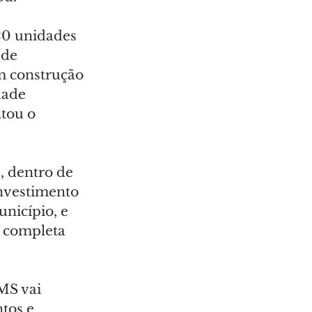
20 unidades 
 de 
m construção 
dade 
tou o 
, dentro de 
nvestimento 
nicípio, e 
 completa 
MS vai 
tos e 