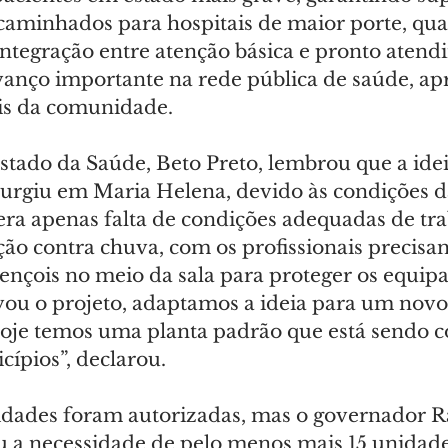
caminhados para hospitais de maior porte, qu
integração entre atenção básica e pronto atend
anço importante na rede pública de saúde, a
ais da comunidade.
stado da Saúde, Beto Preto, lembrou que a idei
urgiu em Maria Helena, devido às condições d
era apenas falta de condições adequadas de tra
ção contra chuva, com os profissionais precisa
ençois no meio da sala para proteger os equip
evou o projeto, adaptamos a ideia para um novo
hoje temos uma planta padrão que está sendo c
ípios”, declarou.
nidades foram autorizadas, mas o governador R
ou a necessidade de pelo menos mais 15 unidade