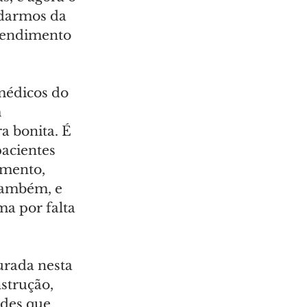
darmos da 
atendimento 
édicos do 
 
a bonita. É 
acientes 
mento, 
também, e 
a por falta 
rada nesta 
strução, 
ades que 