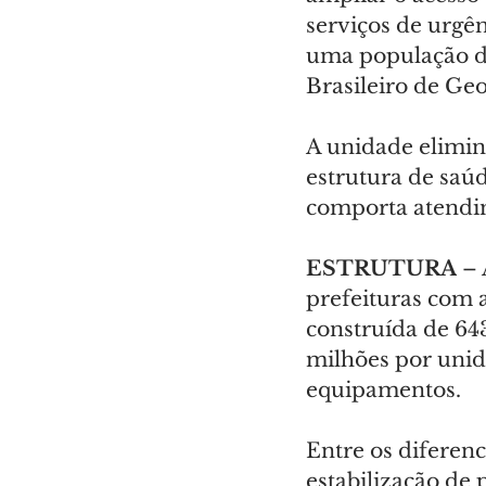
serviços de urgê
uma população de
Brasileiro de Geo
A unidade elimin
estrutura de saú
comporta atendim
ESTRUTURA
 –
prefeituras com 
construída de 64
milhões por unid
equipamentos.
Entre os diferenc
estabilização de 