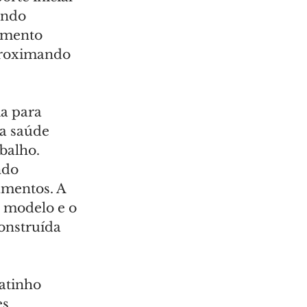
ando 
imento 
proximando 
a para 
a saúde 
balho. 
ndo 
amentos. A 
 modelo e o 
onstruída 
atinho 
s 