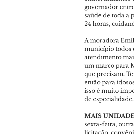
governador entr
saúde de toda a 
24 horas, cuidan
A moradora Emil
município todos 
atendimento mais
um marco para M
que precisam. T
então para idoso
isso é muito imp
de especialidade.
MAIS UNIDADE
sexta-feira, outr
licitação, convên