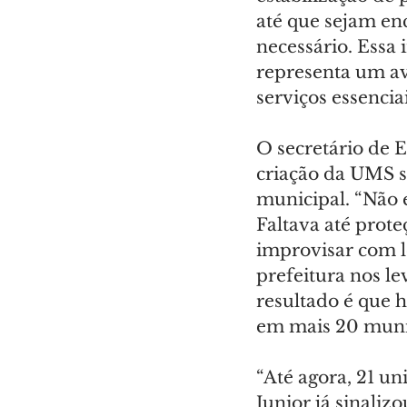
até que sejam en
necessário. Essa 
representa um av
serviços essenci
O secretário de E
criação da UMS s
municipal. “Não 
Faltava até prote
improvisar com l
prefeitura nos l
resultado é que 
em mais 20 munic
“Até agora, 21 u
Junior já sinaliz