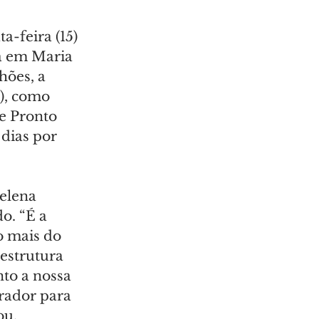
-feira (15) 
a em Maria 
hões, a 
), como 
e Pronto 
dias por 
elena 
o. “É a 
o mais do 
estrutura 
to a nossa 
rador para 
ou.