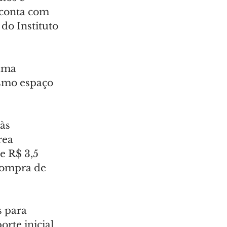
 conta com 
do Instituto 
uma 
smo espaço 
às 
rea 
e R$ 3,5 
compra de 
s para 
rte inicial 