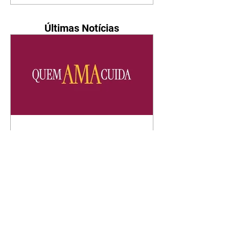
Últimas Notícias
Quem Ama Cuida | resumo
do capítulo de sábado -
08/08/2026
Suely avisa a Ademir para não
chegar mais perto dela. Nancy
sente a indiferença de Camilo.
Tiago diz a Ingrid que ela não
tem competência para presidir a