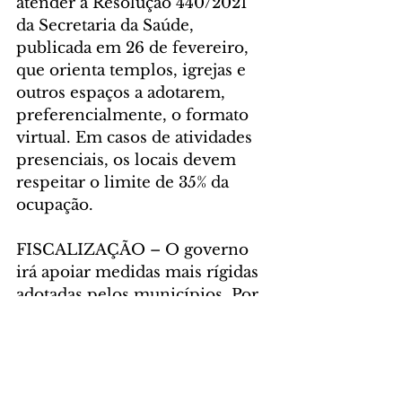
atender a Resolução 440/2021 
da Secretaria da Saúde, 
publicada em 26 de fevereiro, 
que orienta templos, igrejas e 
outros espaços a adotarem, 
preferencialmente, o formato 
virtual. Em casos de atividades 
presenciais, os locais devem 
respeitar o limite de 35% da 
ocupação.
FISCALIZAÇÃO – O governo 
irá apoiar medidas mais rígidas 
adotadas pelos municípios. Por 
determinação do governador 
Carlos Massa Ratinho Junior, a 
Secretaria de Estado da 
Segurança Pública irá atuar para 