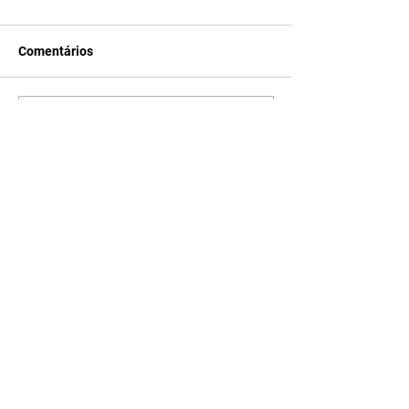
Comentários
Escreva um comentário
Últimas Notícias
Balança tem superávit de
US$ 7,067 bi em julho e