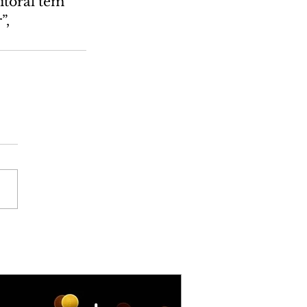
toral tem 
, 