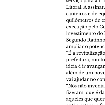
serviço para a 1ª
Litoral. A assina
canteiros e de eq
quilômetros de e
execução pelo Con
investimento do 
Segundo Ratinho 
ampliar o potenci
“É a revitalizaç
prefeitura, muito
ideia é ir avança
além de um novo 
vai ajudar no co
“Nós não inventa
fizeram, que é da
aqueles que quer