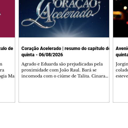
ulo de
Coração Acelerado | resumo do capítulo de
Aveni
quinta - 06/08/2026
quint
m
Agrado e Eduarda são prejudicadas pela
Jorgi
ra
proximidade com João Raul. Bará se
colad
ogia Mau
incomoda com o ciúme de Talita. Cinara
estev
e Rafael
desabafa com Ronei e decide passar uns
infor
dias na casa de Palhares. Agrado pede para
e pro
 casal.
ter uma conversa com Eduarda. Janete
Iran 
 de
confronta Zilá, que garante à irmã que não
Monal
o marido
conhece Verônica. Ronei reconhece uma
Dióge
 seu
possível bolsa de Zilá entre os pertences de
olhei
l
Verônica, e liga para Cinara. Agrado pensa
Verôn
Editorias
Editais Certificados
ntar no
em desfazer sua dupla com Eduarda para
praia