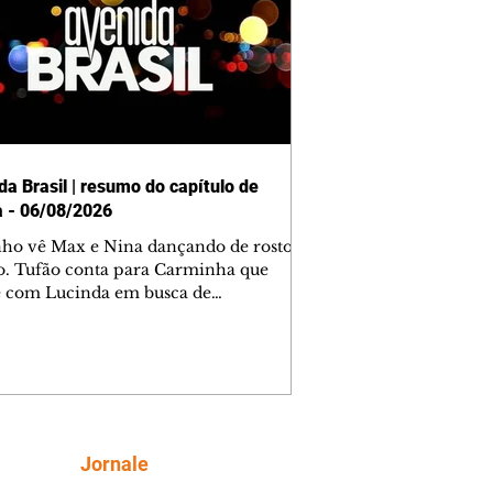
da Brasil | resumo do capítulo de
a - 06/08/2026
nho vê Max e Nina dançando de rosto
o. Tufão conta para Carminha que
e com Lucinda em busca de
mações sobre Rita. Nina despista Max
cura Jorginho, mas não o encontra.
se muda para a casa de Jorginho.
isa pensa em reconquistar Silas.
nes diz a Roni e Leandro que o
ro Tavinho Nunes assistirá ao jogo.
ica e Noêmia perseguem Cadinho na
Siga
Jornale
 deserta. Dolores sugere que Roni peça