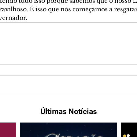
zendo tudo isso porque sabemos que o nosso Li
avilhoso. É isso que nós começamos a resgatar”
vernador.
Últimas Notícias