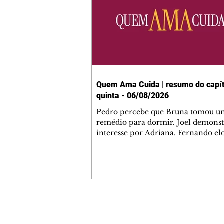
Quem Ama Cuida | resumo do capít
quinta - 06/08/2026
Pedro percebe que Bruna tomou u
remédio para dormir. Joel demonst
interesse por Adriana. Fernando el
Mau. Bia não gosta quando Brigitte 
se sentam à mesa com ela e César,
atrapalhando o jantar romântico do
Bruna se aproveita da preocupação
Pedro com sua saúde para manter 
ao seu lado. Elenice acusa Rosa por
desentendimento com Adriana. Joe
Contato comercial
convida Adriana e a família para ja
mmjornale@gmail.com