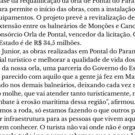
 fase da requalificação da orla de Pontal do Para
tura permite o início das obras, com a instalação
uipamentos. O projeto prevê a revitalização de
xtensão entre os balneários de Monções e Cano
sórcio Orla de Pontal, vencedor da licitação. 
Estado é de R$ 34,5 milhões.
Junior, as obras realizadas em Pontal do Para
al turístico e melhorar a qualidade de vida do
ão da nossa orla, uma parceria do Governo do E
 parecido com aquilo que a gente já fez em Mat
ndo nos demais balneários, deixando cada vez m
molhe, que vai atender tanto turisticamente,
mbate à erosão marítima dessa região”, afirmou
mos a roda, só estamos fazendo o que outros pa
r infraestrutura para as pessoas que vivem aqu
em conhecer. O turista não vai onde não é orga