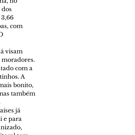
ná, no 
 dos 
 3,66 
as, com 
O 
ná visam 
s moradores. 
stado com a 
inhos. A 
ais bonito, 
 mas também 
.
íses já 
i e para 
nizado, 