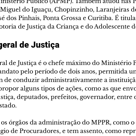
inistério Público (APMP). Também atuou nas P
 Miguel do Iguaçu, Chopinzinho, Laranjeiras do
sé dos Pinhais, Ponta Grossa e Curitiba. É titula
toria de Justiça da Criança e do Adolescente d
eral de Justiça
al de Justiça é o chefe máximo do Ministério P
ndato pelo período de dois anos, permitida u
 de conduzir administrativamente a instituiç
propor alguns tipos de ações, como as que envo
tiça, deputados, prefeitos, governador, entre 
stado.
os órgãos da administração do MPPR, como o
égio de Procuradores, e tem assento, como repr