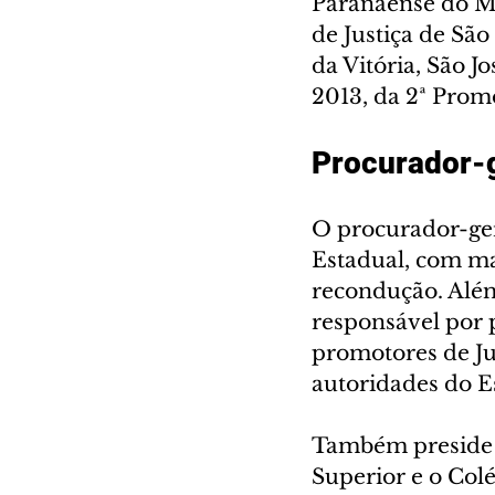
Paranaense do M
de Justiça de São
da Vitória, São Jo
2013, da 2ª Promo
Procurador-g
O procurador-ger
Estadual, com ma
recondução. Além
responsável por 
promotores de Jus
autoridades do E
Também preside 
Superior e o Col