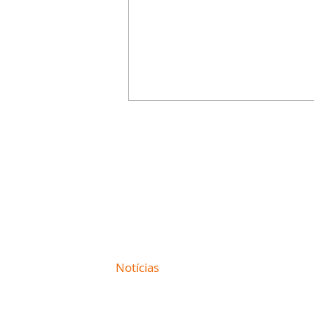
Contato comercial
mmjornale@gmail.com
Telefone: (41) 99978-9956
Redação
E-mail:
redacaojornale@gmail.com
Site de
Notícias
de Curitiba / Paraná