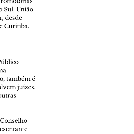
romotorias 
 Sul, União 
r, desde 
e Curitiba.
úblico 
ma 
ão, também é 
lvem juízes, 
outras 
 Conselho 
esentante 