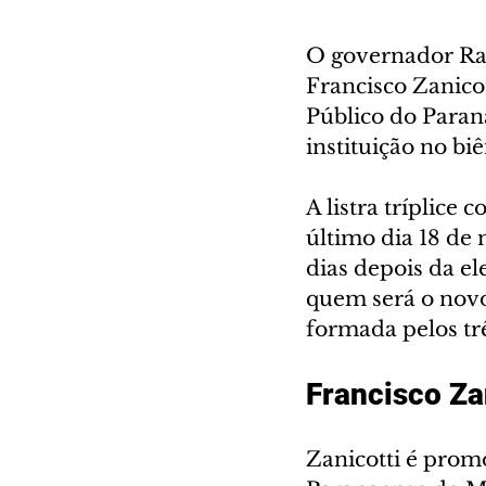
O governador Rati
Francisco Zanico
Público do Paran
instituição no bi
A listra tríplice
último dia 18 de 
dias depois da el
quem será o novo
formada pelos t
Francisco Za
Zanicotti é promo