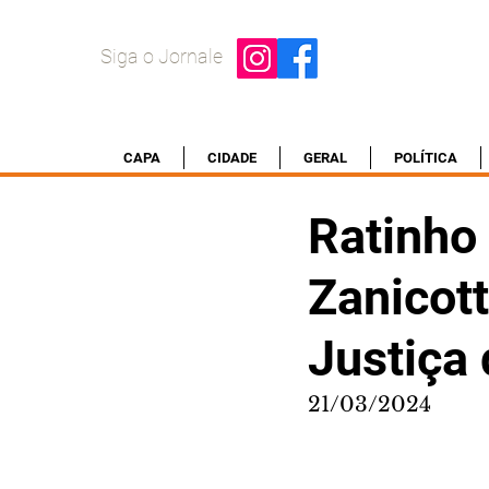
Siga o Jornale
CAPA
CIDADE
GERAL
POLÍTICA
Ratinho 
Zanicot
Justiça
21/03/2024