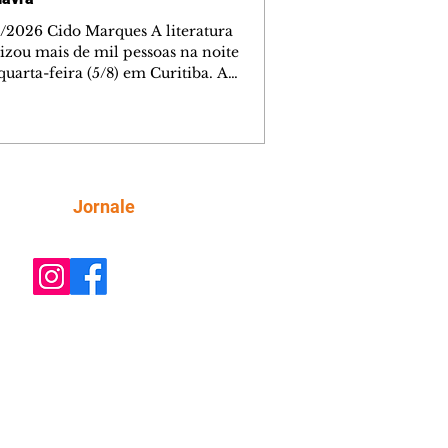
/2026 Cido Marques A literatura
izou mais de mil pessoas na noite
quarta-feira (5/8) em Curitiba. A
ra da quarta edição do Festival da
ra aconteceu no Teatro Guaíra e
e à cidade Itamar Vieira Junior e
 Lombardi, duas estrelas de primeira
eza para dar a largada no maior
al literário da capital paranaense. A
Siga
Jornale
rsa com o tema Entre a terra e o
ível foi mediada por Edney Silvestre.
nto segue com intensa programação