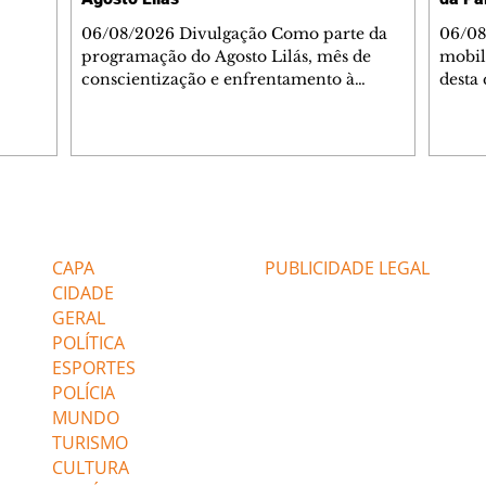
06/08/2026 Divulgação Como parte da
06/08
programação do Agosto Lilás, mês de
mobil
conscientização e enfrentamento à
desta 
violência contra a mulher, a Prefeitura de
abertu
Curitiba, por meio da Secretaria Municipal
Palav
de Esporte, Lazer e Juventude (Smelj)
troux
promove, no dia 11 de agosto, às 14h, a
Bruna
oficina Segura de Si: Defesa Pessoal e
grand
Autoproteção, no Teatro da Vila, na Cidade
festiv
Editorias
Editais Certificados
Industrial de Curitiba (CIC). A atividade é
conve
gratuita e tem como objetivo fortalecer a
invis
CAPA
PUBLICIDADE LEGAL
autoconfiança, incentivar o autocuidado e
O eve
CIDADE
de m
GERAL
POLÍTICA
ESPORTES
POLÍCIA
MUNDO
TURISMO
CULTURA