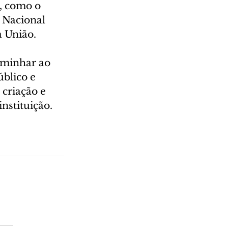
, como o 
 Nacional 
a União.
aminhar ao 
úblico e 
criação e 
nstituição.