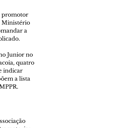
o promotor 
 Ministério 
comandar a 
blicado.
ho Junior no 
acoia, quatro 
 indicar 
õem a lista 
o MPPR.
ssociação 