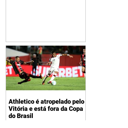
cantor compartilhou nesta
quinta-feira, 6, registros do
jatinho recém-adquirido e
mostrou que decidiu personalizar
o espaço com uma ilustração que
reúne Virginia Fonseca e os três
filhos que eles tiveram juntos:
Maria Alice, Maria Flor e José
Leonardo. Na imagem, aparecem
os apelidos dos integrantes da
família, entre eles "Papai",
"Mamãe",
Athletico é atropelado pelo
Vitória e está fora da Copa
do Brasil
06/08/2026 Furacão não segurou