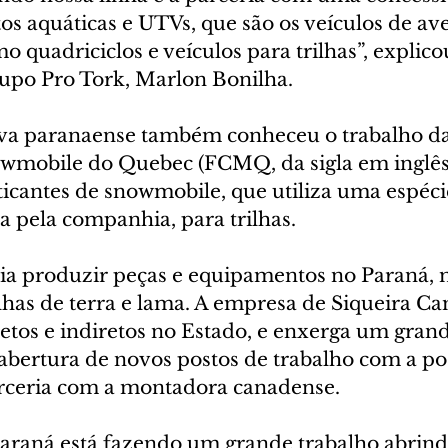
os aquáticas e UTVs, que são os veículos de av
o quadriciclos e veículos para trilhas”, explico
upo Pro Tork, Marlon Bonilha.
iva paranaense também conheceu o trabalho da
wmobile do Quebec (FCMQ, da sigla em inglês)
ticantes de snowmobile, que utiliza uma espéci
a pela companhia, para trilhas. 
ia produzir peças e equipamentos no Paraná, 
lhas de terra e lama. A empresa de Siqueira C
etos e indiretos no Estado, e enxerga um grand
abertura de novos postos de trabalho com a pos
rceria com a montadora canadense.
raná está fazendo um grande trabalho abrindo