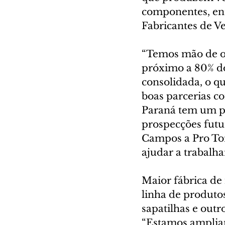
componentes, ent
Fabricantes de V
“Temos mão de ob
próximo a 80% do
consolidada, o q
boas parcerias c
Paraná tem um po
prospecções futu
Campos a Pro Tor
ajudar a trabalha
Maior fábrica de
linha de produto
sapatilhas e outr
“Estamos amplian