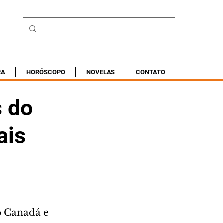
RA
HORÓSCOPO
NOVELAS
CONTATO
s do
ais
o Canadá e 