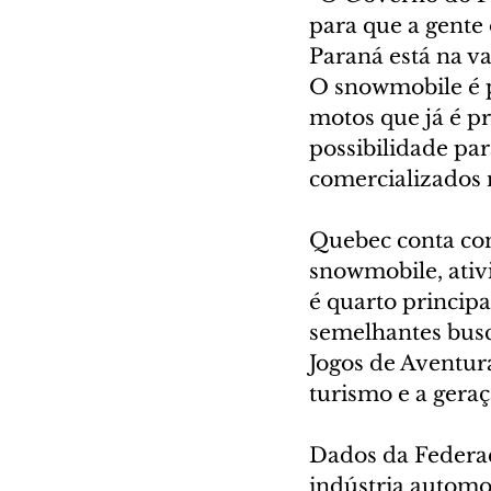
para que a gente 
Paraná está na v
O snowmobile é p
motos que já é pr
possibilidade pa
comercializados 
Quebec conta com 
snowmobile, ativ
é quarto principa
semelhantes busc
Jogos de Aventu
turismo e a gera
Dados da Federaç
indústria automo