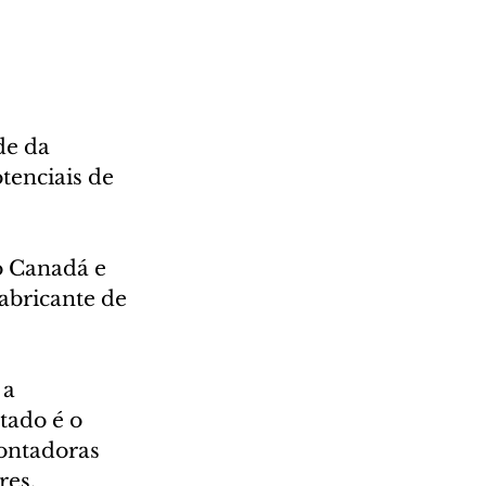
de da 
enciais de 
o Canadá e 
abricante de 
a 
tado é o 
ontadoras 
es, 