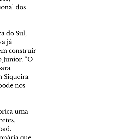
onal dos 
a do Sul, 
a já 
em construir 
 Junior. “O 
ara 
 Siqueira 
pode nos 
brica uma 
etes, 
oad. 
onária que 