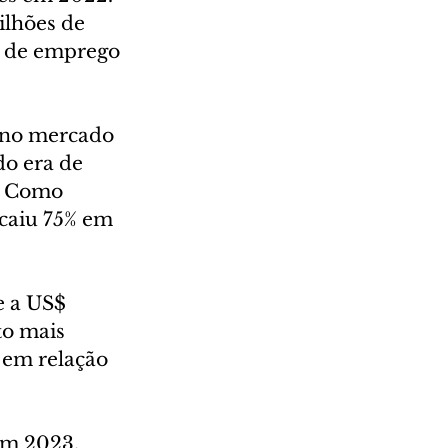
ilhões de 
s de emprego 
 no mercado 
o era de 
. Como 
caiu 75% em 
e a US$ 
o mais 
 em relação 
em 2023. 