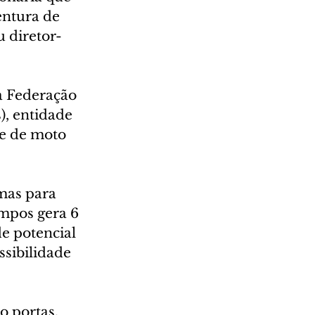
entura de 
u diretor-
 Federação 
, entidade 
e de moto 
mas para 
ampos gera 6 
e potencial 
sibilidade 
 portas, 