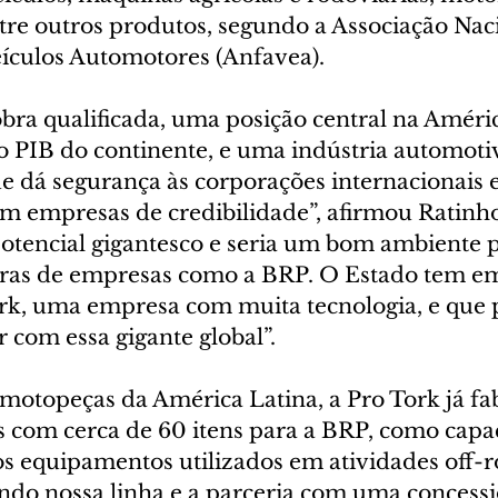
re outros produtos, segundo a Associação Naci
eículos Automotores (Anfavea). 
ra qualificada, uma posição central na Améric
 PIB do continente, e uma indústria automotiv
ue dá segurança às corporações internacionais 
om empresas de credibilidade”, afirmou Ratinho
tencial gigantesco e seria um bom ambiente p
ras de empresas como a BRP. O Estado tem em
k, uma empresa com muita tecnologia, e que 
r com essa gigante global”. 
 motopeças da América Latina, a Pro Tork já fa
s com cerca de 60 itens para a BRP, como capac
os equipamentos utilizados em atividades off-r
do nossa linha e a parceria com uma concessi