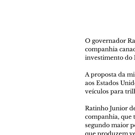
O governador Rati
companhia canade
investimento do 
A proposta da mi
aos Estados Unido
veículos para tri
Ratinho Junior d
companhia, que t
segundo maior po
que produzem veí