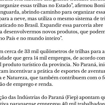
organize essas trilhas no Estado”, afirmou Boni
anguarda, abrindo caminho para organizar essas
ara a neve, mas utiliza o mesmo sistema de tri
aticado no Brasil. Expandir essa parceria abre 
ra desenvolvermos novos produtos, que podem
no País e no mundo inteiro”.
cerca de 33 mil quilômetros de trilhas para a 
idade que gera 14 mil empregos, de acordo co
l produto turístico da província. No Paraná, ini
am incentivar a prática de esportes de aventu
ra e Natureza, que também contribuem com o 
ção de emprego e renda.
ão das Indústrias do Paraná (Fiep) apontam qu
tiva paranaense empregou 40 mil trabalhador