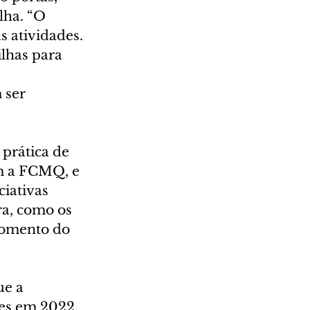
lha. “O 
 atividades. 
lhas para 
 ser 
prática de 
m a FCMQ, e 
ciativas 
ra, como os 
fomento do 
e a 
es em 2022. 