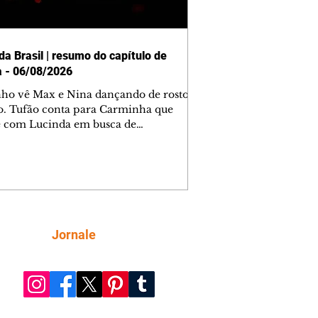
da Brasil | resumo do capítulo de
a - 06/08/2026
nho vê Max e Nina dançando de rosto
o. Tufão conta para Carminha que
e com Lucinda em busca de
mações sobre Rita. Nina despista Max
cura Jorginho, mas não o encontra.
se muda para a casa de Jorginho.
isa pensa em reconquistar Silas.
nes diz a Roni e Leandro que o
ro Tavinho Nunes assistirá ao jogo.
ica e Noêmia perseguem Cadinho na
Siga
Jornale
 deserta. Dolores sugere que Roni peça
n em casamento. Cadinho consegue
da praia