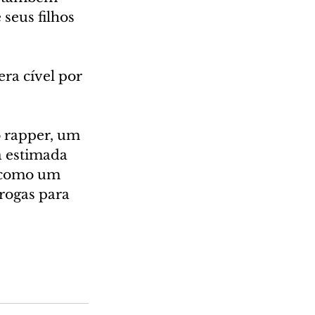
seus filhos 
ra cível por 
 rapper, um 
 estimada 
, como um 
rogas para 