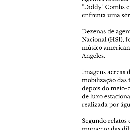
"Diddy" Combs em
enfrenta uma séri
Dezenas de agent
Nacional (HSI), 
músico americano
Angeles.
Imagens aéreas d
mobilização das 
depois do meio-di
de luxo estacion
realizada por ág
Segundo relatos 
momento das dili