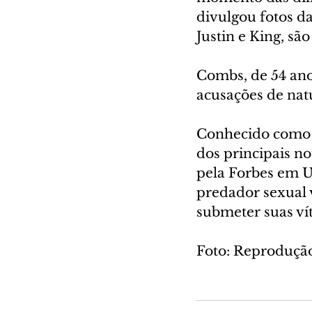
divulgou fotos da
Justin e King, sã
Combs, de 54 anos
acusações de nat
Conhecido como P
dos principais n
pela Forbes em US
predador sexual v
submeter suas ví
Foto: Reprodução