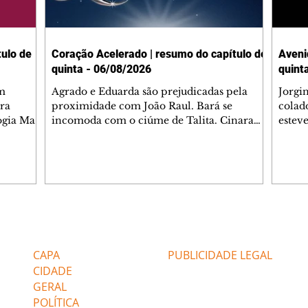
ulo de
Coração Acelerado | resumo do capítulo de
Aveni
quinta - 06/08/2026
quint
m
Agrado e Eduarda são prejudicadas pela
Jorgi
ra
proximidade com João Raul. Bará se
colad
ogia Mau
incomoda com o ciúme de Talita. Cinara
estev
e Rafael
desabafa com Ronei e decide passar uns
infor
dias na casa de Palhares. Agrado pede para
e pro
 casal.
ter uma conversa com Eduarda. Janete
Iran 
 de
confronta Zilá, que garante à irmã que não
Monal
o marido
conhece Verônica. Ronei reconhece uma
Dióge
 seu
possível bolsa de Zilá entre os pertences de
olhei
l
Verônica, e liga para Cinara. Agrado pensa
Verôn
Editorias
Editais Certificados
ntar no
em desfazer sua dupla com Eduarda para
praia
 o
ajudar João Raul sem prejudicar a amiga.
Suele
CAPA
PUBLICIDADE LEGAL
fugir 
CIDADE
GERAL
POLÍTICA