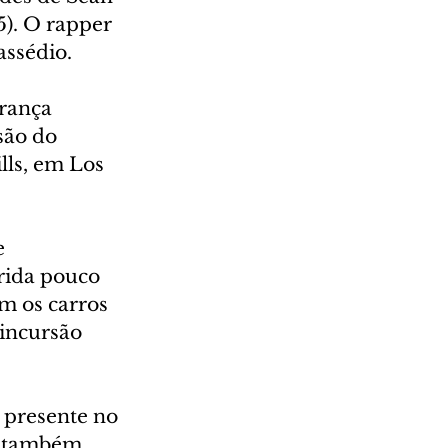
). O rapper 
assédio.
rança 
são do 
lls, em Los 
 
rida pouco 
m os carros 
incursão 
 presente no 
e também 