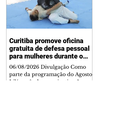
Curitiba promove oficina
gratuita de defesa pessoal
para mulheres durante o
Agosto Lilás
06/08/2026 Divulgação Como
parte da programação do Agosto
Lilás, mês de conscientização e
enfrentamento à violência contra
a mulher, a Prefeitura de
Curitiba, por meio da Secretaria
Municipal de Esporte, Lazer e
Juventude (Smelj) promove, no
dia 11 de agosto, às 14h, a oficina
Segura de Si: Defesa Pessoal e