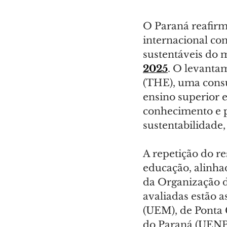
O Paraná reafirm
internacional co
sustentáveis do 
2025
. O levanta
(THE), uma consul
ensino superior e
conhecimento e p
sustentabilidade, 
A repetição do r
educação, alinha
da Organização 
avaliadas estão 
(UEM), de Ponta 
do Paraná (UENP)