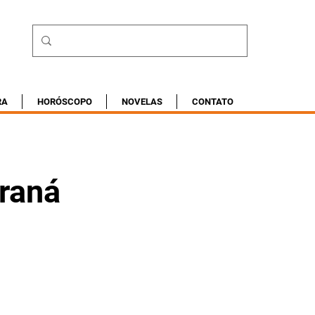
RA
HORÓSCOPO
NOVELAS
CONTATO
araná