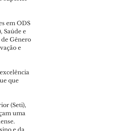
ões em ODS 
, Saúde e 
 de Gênero 
vação e 
excelência 
que que 
or (Seti), 
rçam uma 
ense. 
ino e da 