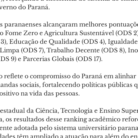
verno do Paraná.
ais paranaenses alcançaram melhores pontuaç
mo Fome Zero e Agricultura Sustentável (ODS 2)
), Educação de Qualidade (ODS 4), Igualdade
 Limpa (ODS 7), Trabalho Decente (ODS 8), Ino
DS 9) e Parcerias Globais (ODS 17).
reflete o compromisso do Paraná em alinhar 
das sociais, fortalecendo políticas públicas 
sitivo na vida das pessoas.
 estadual da Ciência, Tecnologia e Ensino Superi
, os resultados desse ranking acadêmico refo
tente adotada pelo sistema universitário parana
dades têm ampliado a atuação para além do ens