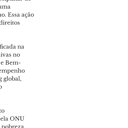
 uma 
o. Essa ação 
ireitos 
ificada na 
ivas no 
e e Bem-
esempenho 
 global, 
o 
to 
 pela ONU 
 pobreza, 