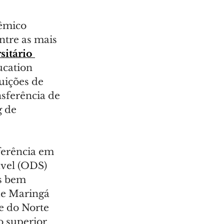
êmico 
ntre as mais 
itário 
cation 
uições de 
nsferência de 
 de 
ferência em 
vel (ODS) 
s bem 
de Maringá 
e do Norte 
 superior 