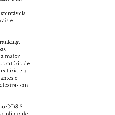
stentáveis 
ais e 
ranking, 
as 
 a maior 
oratório de 
itária e a 
antes e 
alestras em 
 no ODS 8 – 
ciplinar de 