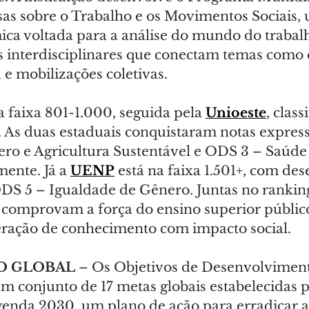
sas sobre o Trabalho e os Movimentos Sociais,
ica voltada para a análise do mundo do trabalh
s interdisciplinares que conectam temas como d
 e mobilizações coletivas.
na faixa 801-1.000, seguida pela 
Unioeste
, class
. As duas estaduais conquistaram notas express
ro e Agricultura Sustentável e ODS 3 – Saúd
mente. Já a 
UENP
 está na faixa 1.501+, com d
ODS 5 – Igualdade de Gênero. Juntas no ranking
es comprovam a força do ensino superior públic
ração de conhecimento com impacto social.
O GLOBAL
 – Os Objetivos de Desenvolvimen
um conjunto de 17 metas globais estabelecidas
enda 2030, um plano de ação para erradicar a