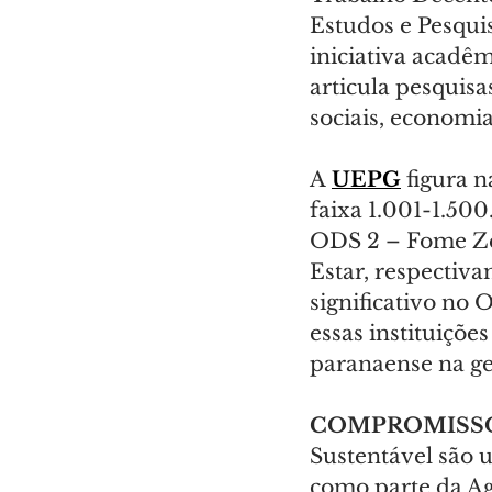
Estudos e Pesqui
iniciativa acadêm
articula pesquisa
sociais, economia
A 
UEPG
 figura 
faixa 1.001-1.500
ODS 2 – Fome Ze
Estar, respectiva
significativo no 
essas instituiçõ
paranaense na ge
COMPROMISS
Sustentável são 
como parte da Ag