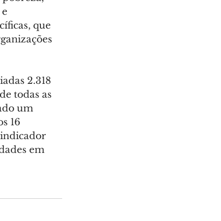
 e 
ficas, que 
rganizações 
iadas 2.318 
de todas as 
rado um 
s 16 
indicador 
idades em 