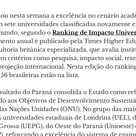
ou nesta semana a excelência no cenário acad
m sete universidades classificadas novamente e
mundo, segundo o 
Ranking de Impacto Univers
mento anual é publicado pela Times Higher Edu
toria britânica especializada, que avalia instit
m critérios como pesquisa, impacto social, tra
rojeção internacional. Nesta edição do ranking
56 brasileiras estão na lista.
esultado do Paraná consolida o Estado como re
do aos Objetivos de Desenvolvimento Sustentá
das Nações Unidades (ONU). No grupo das mai
as universidades estaduais de Londrina (UEL), 
Grossa (UEPG), do Oeste do Paraná (Unioeste) 
, reforçando a excelência do sistema de ensino