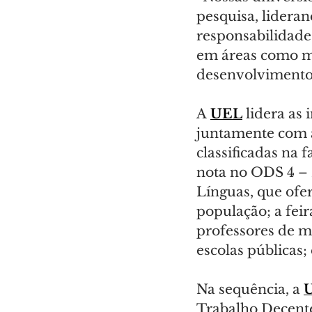
pesquisa, lideran
responsabilidade 
em áreas como mob
desenvolvimento 
A 
UEL
 lidera as
juntamente com a
classificadas na 
nota no ODS 4 – 
Línguas, que ofer
população; a feir
professores de ma
escolas públicas; 
Na sequência, a 
Trabalho Decente