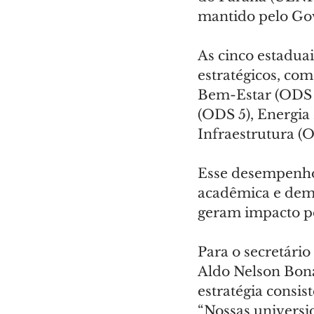
mantido pelo Go
As cinco estadu
estratégicos, co
Bem-Estar (ODS 3
(ODS 5), Energia
Infraestrutura (O
Esse desempenho 
acadêmica e deman
geram impacto po
Para o secretário
Aldo Nelson Bona
estratégia consis
“Nossas universi