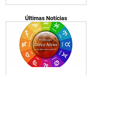
Últimas Notícias
Horóscopo - 09/08/2026
Tenha seu Mapa Astral de
nascimento, o Mapa astral do Ano
de 2026 e 2027, o que os planetas
indicam para o seu: Trabalho,
Amor, Dinheiro, Saúde e Família.
Estudo com 35 páginas. Adquira