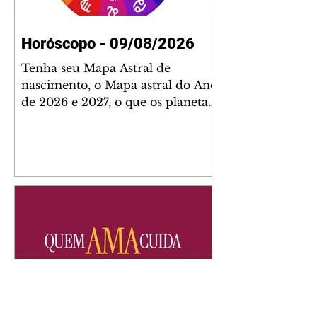
Horóscopo - 09/08/2026
Tenha seu Mapa Astral de
nascimento, o Mapa astral do Ano
de 2026 e 2027, o que os planetas
indicam para o seu: Trabalho,
Amor, Dinheiro, Saúde e Família.
Estudo com 35 páginas. Adquira
já através da nossa loja virtual ou
na loja física: rua Emiliano
Perneta 30 – loja 21 – galeria
Cezar Franco – centro –
Curitiba. Você pode pedir
também através do nosso
Whatsapp e receber seu livro
virtual: (41) 99719-0645. Escute o
programa Bom Dia Astral através