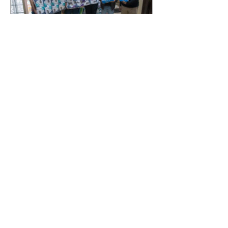
Novo secretário entrega
doações arrecadadas por
atletas e técnicos
07/08/2026 Nesta sexta-feira
(7/8), o novo secretário municipal
do Esporte, Lazer e Juventude,
José Antônio de Melo Filho, fez a
entrega de 5.873 fraldas
geriátricas arrecadadas durante a
Campanha de Atenção à Pessoa
Idosa à Fundação de Ação Social
(FAS). A doação é uma
contrapartida social de atletas,