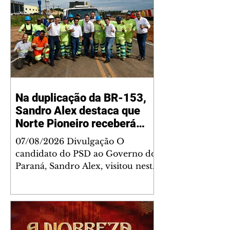
Na duplicação da BR-153,
Sandro Alex destaca que
Norte Pioneiro receberá
grandes investimentos
07/08/2026 Divulgação O
rodoviários
candidato do PSD ao Governo do
Paraná, Sandro Alex, visitou nesta
quinta-feira (6) o andamento das
obras de duplicação da BR-153
entre Jacarezinho e Santo Antônio
da Platina, no Norte Pioneiro, e
lembrou que a região será