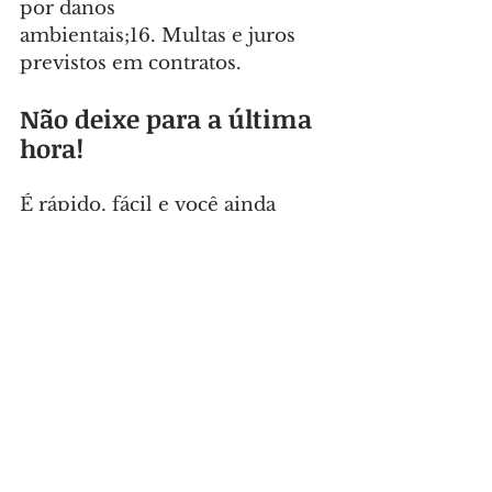
por danos 
ambientais;16. Multas e juros 
previstos em contratos.
Não deixe para a última 
hora!
É rápido, fácil e você ainda 
economiza. Evite dores de 
cabeça futuras. Procure a 
Prefeitura e fique em dia com 
Colombo.
Link:
https://colombo.atende.ne
t/autoatendimento/servicos/guia
s-divida-ativa/detalhar/1
Foto: Divulgação