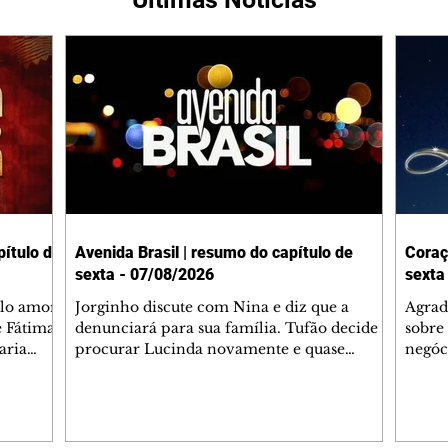
ítulo de
Avenida Brasil | resumo do capítulo de
Coraç
sexta - 07/08/2026
sexta
elo amor
Jorginho discute com Nina e diz que a
Agrad
e Fátima
denunciará para sua família. Tufão decide
sobre 
aria
procurar Lucinda novamente e quase
negóc
u
encontra Nina no lixão. Débora se
Janet
do,
preocupa com Jorginho. Monalisa pede que
Verôn
esteve
Olenka não a deixe sozinha. Tufão
inform
 Alika o
encontra Jorginho e o leva para casa. Max é
procu