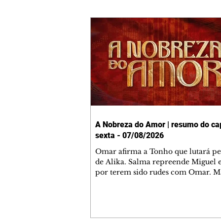
A Nobreza do Amor | resumo do cap
sexta - 07/08/2026
Omar afirma a Tonho que lutará p
de Alika. Salma repreende Miguel 
por terem sido rudes com Omar. M
Helena aconselha Manoel sobre se
namoro com Ana Maria. Pressiona
Bakari revela a Jendal que Chinua 
em terras inimigas. Omar pede que