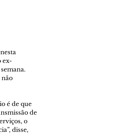
nesta 
 ex-
a semana. 
 não 
o é de que 
ransmissão de 
rviços, o 
a”, disse, 