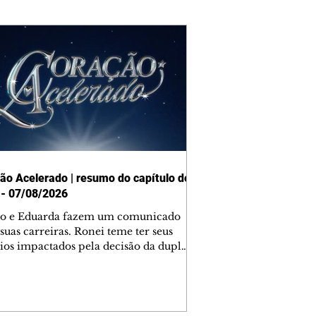
ão Acelerado | resumo do capítulo de
 - 07/08/2026
o e Eduarda fazem um comunicado
suas carreiras. Ronei teme ter seus
ios impactados pela decisão da dupla.
e decide prestar queixa contra
ica. Gael descobre que Naiane passou
ações sigilosas para Talita. Ronei
ra Verônica novamente e descobre