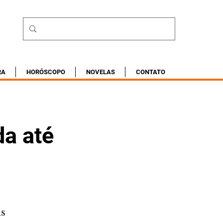
RA
HORÓSCOPO
NOVELAS
CONTATO
da até
as