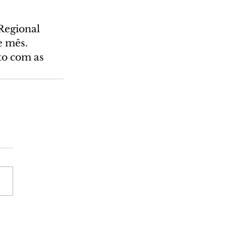
Regional 
e mês. 
to com as 