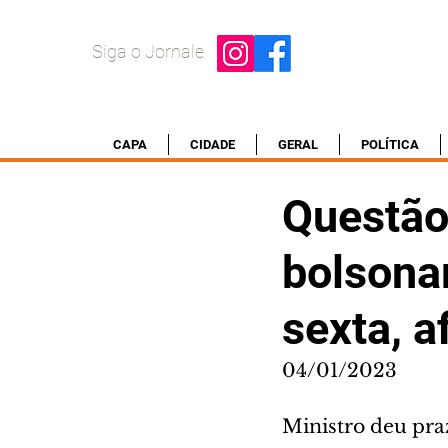
Siga o Jornale
CAPA
CIDADE
GERAL
POLÍTICA
Questã
bolsonar
sexta, a
04/01/2023
Ministro deu pra