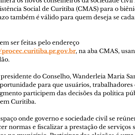
olherá os novos conselheiros da sociedade civil
stência Social de Curitiba (CMAS) para o biêni
zo também é válido para quem deseja se cada
em ser feitas pelo endereço 
//procec.curitiba.pr.gov.br
, na aba CMAS, usan
dão.
presidente do Conselho, Wanderleia Maria San
oportunidade para que usuários, trabalhadores 
egmento participem das decisões da política púb
l em Curitiba.
espaço onde governo e sociedade civil se reún
cer normas e fiscalizar a prestação de serviços s