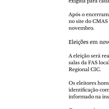
exigida para cada
Após o encerrame
no site do CMAS e
novembro.
Eleições em no
A eleição será re
salas da FAS loc
Regional CIC.
Os eleitores hom
identificação com
informado na ins