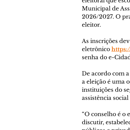
eleitoral que esc
Municipal de Assi
2026/2027. O pra
eleitor.
As inscrições dev
eletrônico 
https:
senha do e-Cida
De acordo com a 
a eleição é uma 
instituições do s
assistência socia
“O conselho é o 
discutir, estabele