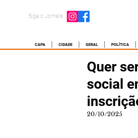
Siga o Jornale
CAPA
CIDADE
GERAL
POLÍTICA
Quer ser
social e
inscriçã
20/10/2025