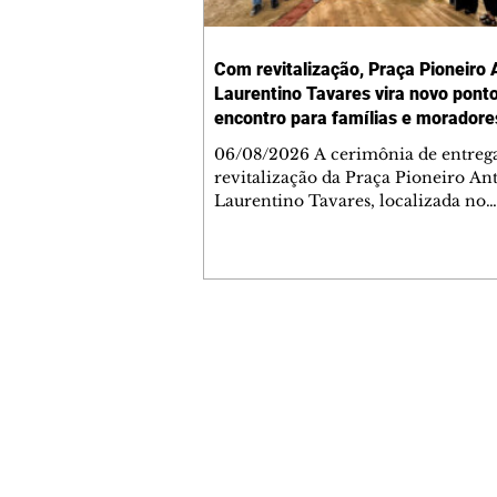
Com revitalização, Praça Pioneiro 
Laurentino Tavares vira novo pont
encontro para famílias e moradore
Jardim Liberdade
06/08/2026 A cerimônia de entreg
revitalização da Praça Pioneiro An
Laurentino Tavares, localizada no
cruzamento da Avenida dos Palma
as ruas Laudelino Pedro da Silva e 
Chrisóstomo Capinan, no Jardim
Liberdade, ocorreu nesta quinta-fei
espaço recebeu melhorias que amp
opções de lazer e convivência da
Contato comercial
comunidade, tornando a praça mai
mmjornale@gmail.com
acessível, segura e confortável para
Telefone: (41) 99978-9956
moradores de todas as idades. Entre
intervenções estão a instalação d
Redação
E-mail:
redacaojornale@gmail.com