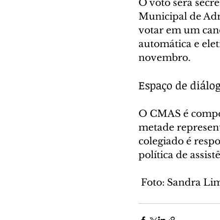
O voto será secre
Municipal de Adm
votar em um cand
automática e elet
novembro.
Espaço de diálo
O CMAS é compost
metade represent
colegiado é respo
política de assist
 Foto: Sandra Li