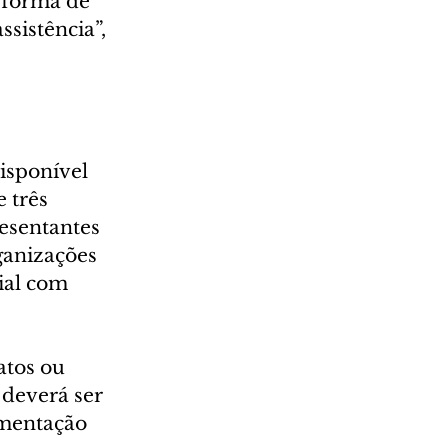
 forma de 
ssistência”, 
isponível 
 três 
esentantes 
ganizações 
ial com 
atos ou 
 deverá ser 
mentação 