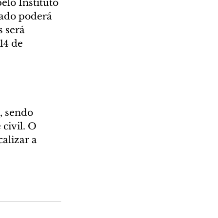
elo Instituto 
tado poderá 
 será 
14 de 
, sendo 
civil. O 
alizar a 