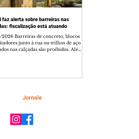
 faz alerta sobre barreiras nas
das: fiscalização está atuando
/2026 Barreiras de concreto, blocos
tadores junto à rua ou trilhos de aço
lados nas calçadas são proibidos. Além
rem obstáculos para a livre circulação
destres, essas estruturas podem causar
rar acidentes de trânsito — e os
ietários dos imóveis podem ser
sabilizados. O alerta é do Instituto de
isa e Planejamento de Ponta Grossa
), que está intensificando a
Siga
Jornale
ização sobre as calçadas, o que inclui
 barreiras. Um ca