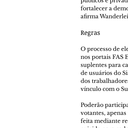
públicos e privad
fortalecer a democ
afirma Wanderlei
Regras
O processo de el
nos portais FAS E
suplentes para c
de usuários do Si
dos trabalhadores
vínculo com o Su
Poderão participa
votantes, apenas 
feita mediante 