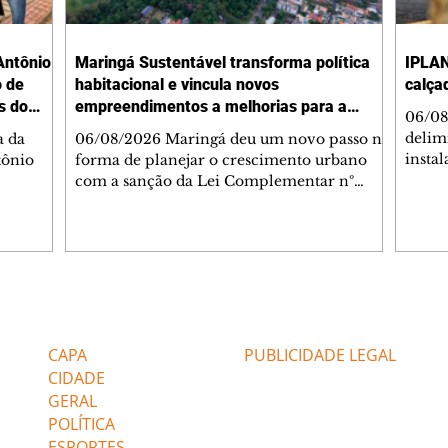
Antônio
Maringá Sustentável transforma política
IPLAN
o de
habitacional e vincula novos
calça
s do
empreendimentos a melhorias para a
06/08
cidade
delimi
a da
06/08/2026 Maringá deu um novo passo na
insta
tônio
forma de planejar o crescimento urbano
de se
com a sanção da Lei Complementar nº
de pe
res com
1.544, que institui o Programa Maringá
ou pio
Dr.
Sustentável. A nova legislação estabelece
propr
regras para a criação de Zonas Especiais de
respon
ra, 6. O
Interesse Social (Zeis) e cria um modelo
Pesqu
liam as
que une produção de moradias, ocupação
(IPLAN
inteligente do território e melhorias que
Editorias
Editais Certificados
fiscal
s
beneficiam toda a população. O principal
essas
avanço da lei é mudar a lógica de concessão
CAPA
PUBLICIDADE LEGAL
 as
de benefícios urbanísticos frente
CIDADE
GERAL
POLÍTICA
ESPORTES