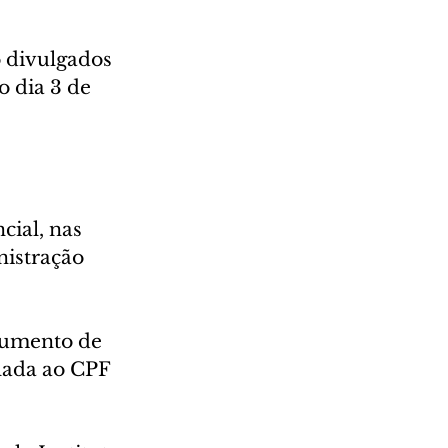
 divulgados 
o dia 3 de 
cial, nas 
istração 
cumento de 
ulada ao CPF 