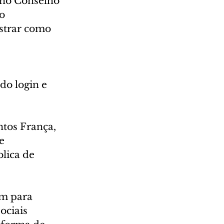
 no Conselho 
o 
strar como 
do login e 
tos França, 
e 
lica de 
em para 
ociais 