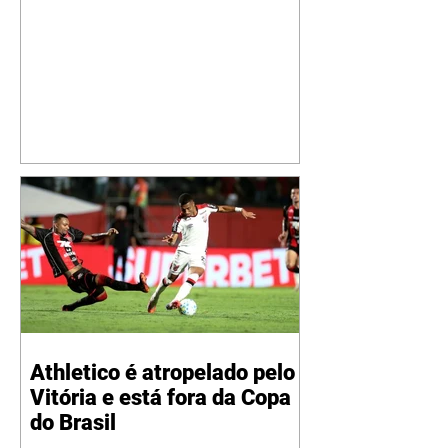
especial de sua nova aeronave. O
cantor compartilhou nesta
quinta-feira, 6, registros do
jatinho recém-adquirido e
mostrou que decidiu personalizar
o espaço com uma ilustração que
reúne Virginia Fonseca e os três
filhos que eles tiveram juntos:
Maria Alice, Maria Flor e José
Leonardo. Na imagem, aparecem
os apelidos dos integrantes da
família, entre eles "Papai",
"Mamãe",
Athletico é atropelado pelo
Vitória e está fora da Copa
do Brasil