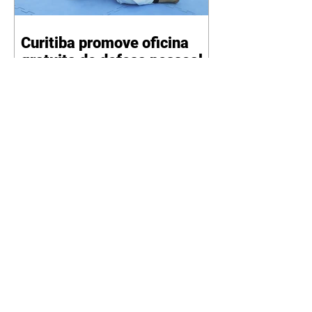
Curitiba promove oficina
gratuita de defesa pessoal
para mulheres durante o
Agosto Lilás
06/08/2026 Divulgação Como
parte da programação do Agosto
Lilás, mês de conscientização e
enfrentamento à violência contra
a mulher, a Prefeitura de
Curitiba, por meio da Secretaria
Municipal de Esporte, Lazer e
Juventude (Smelj) promove, no
dia 11 de agosto, às 14h, a oficina
Segura de Si: Defesa Pessoal e
Autoproteção, no Teatro da Vila,
na Cidade Industrial de Curitiba
(CIC). A atividade é gratuita e tem