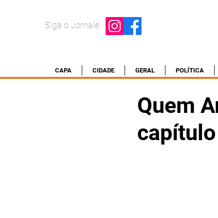
Siga o Jornale
CAPA
CIDADE
GERAL
POLÍTICA
Quem Am
capítulo