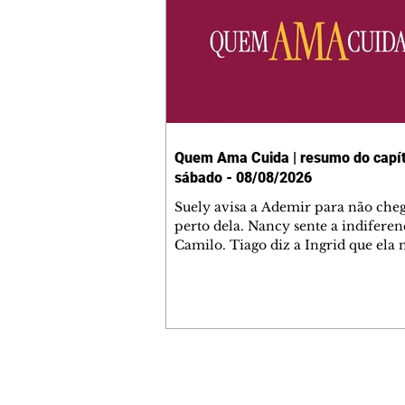
Quem Ama Cuida | resumo do capít
sábado - 08/08/2026
Suely avisa a Ademir para não che
perto dela. Nancy sente a indiferen
Camilo. Tiago diz a Ingrid que ela
competência para presidir a joalher
André conta a Pedro que a associaç
advogados expulsou Ademir. Laure
contrata Adriana para servir no
restaurante. Adriana vê Pedro e Br
restaurante. Bruna provoca Adrian
pede ajuda a André para marcar u
Contato comercial
encontro com Suely. Adriana diz a 