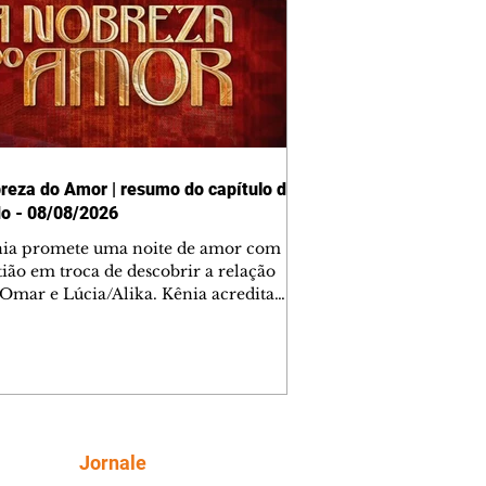
reza do Amor | resumo do capítulo de
o - 08/08/2026
nia promete uma noite de amor com
tião em troca de descobrir a relação
 Omar e Lúcia/Alika. Kênia acredita
inta esteja mesmo ao lado de Jendal, e
o convite para jantar com os dois.
 desabafa com Casemiro e conta que
ília de Lúcia/Alika tem uma dívida
mar. Ana Maria vai à casa de Manoel
estratada por Fortunato. José e Omar
tam sobre a possível jazida de
Siga
Jornale
tênio na região. Virgínia provoca