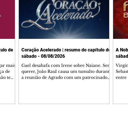
ulo de
Coração Acelerado | resumo do capítulo de
A Nob
sábado - 08/08/2026
sábad
gar mais
Gael desabafa com Irene sobre Naiane. Sem
Virgí
ça de
querer, João Raul causa um tumulto durante
Sebas
 não tem
a reunião de Agrado com um patrocinador.
entre
ia.
Zilá orienta Osmar a seguir Cinara, que
que B
ão de
percebe a movimentação e alerta Ronei.
nega 
ntino
Palhares confronta Cinara sobre a
Tonho
aproximação com Ronei. Eduarda pensa
a fam
una no
em pedir a Valéria para ficar com Sol. Gael
com O
a. Dora
decide terminar com Naiane. João Raul
e é d
m
inventa para Agrado que não está
comen
Editorias
Editais Certificados
Lyris
conseguindo conviver com seu sucesso, e
tungs