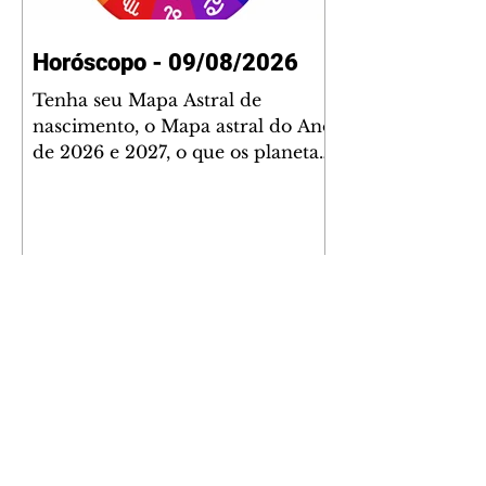
Horóscopo - 09/08/2026
Tenha seu Mapa Astral de
nascimento, o Mapa astral do Ano
de 2026 e 2027, o que os planetas
indicam para o seu: Trabalho,
Amor, Dinheiro, Saúde e Família.
Estudo com 35 páginas. Adquira
já através da nossa loja virtual ou
na loja física: rua Emiliano
Perneta 30 – loja 21 – galeria
Cezar Franco – centro –
Curitiba. Você pode pedir
também através do nosso
Whatsapp e receber seu livro
virtual: (41) 99719-0645. Escute o
programa Bom Dia Astral através