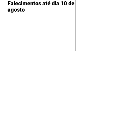
Falecimentos até dia 10 de
agosto
A Desalmada | resumo do
capítulo de segunda -