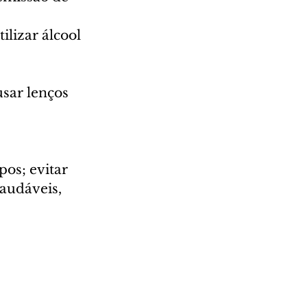
lizar álcool 
usar lenços 
os; evitar 
audáveis, 