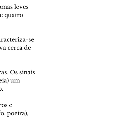
omas leves 
e quatro 
racteriza-se 
va cerca de 
as. Os sinais 
eia) um 
o.
os e 
, poeira), 