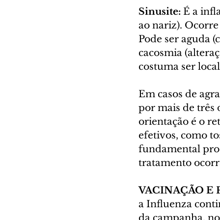
Sinusite:
 É a inf
ao nariz). Ocorr
Pode ser aguda (c
cacosmia (alteraç
costuma ser local
Em casos de agra
por mais de três 
orientação é o r
efetivos, como to
fundamental proc
tratamento ocorr
VACINAÇÃO E
a Influenza conti
da campanha, no 