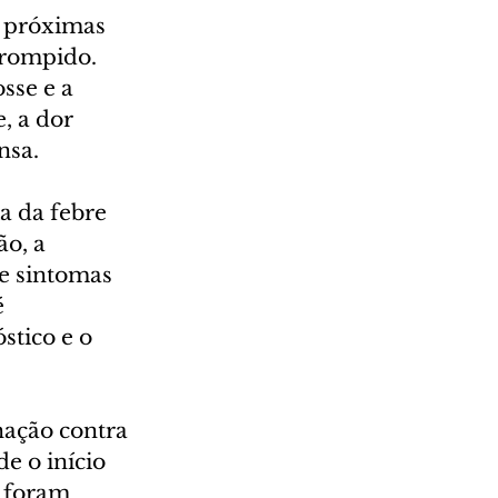
e próximas 
rrompido. 
sse e a 
, a dor 
nsa.
a da febre 
o, a 
e sintomas 
 
tico e o 
ação contra 
e o início 
 foram 