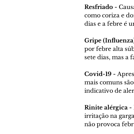
Resfriado -
 Caus
como coriza e dor
dias e a febre é 
Gripe (Influenza)
por febre alta sú
sete dias, mas a f
Covid-19 - 
Apres
mais comuns são f
indicativo de al
Rinite alérgica - 
irritação na garg
não provoca febr