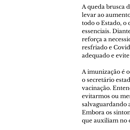
A queda brusca d
levar ao aumento
todo o Estado, o 
essenciais. Diant
reforça a necessi
resfriado e Covi
adequado e evite
A imunização é o 
o secretário esta
vacinação. Enten
evitarmos ou mesm
salvaguardando a
Embora os sintom
que auxiliam no d