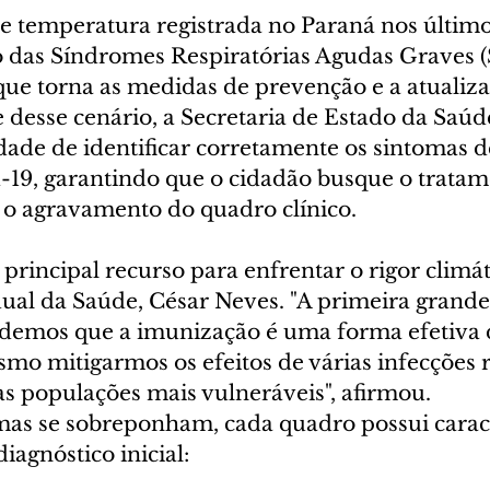
e temperatura registrada no Paraná nos último
 das Síndromes Respiratórias Agudas Graves 
que torna as medidas de prevenção e a atualiza
e desse cenário, a Secretaria de Estado da Saúde
dade de identificar corretamente os sintomas de
d-19, garantindo que o cidadão busque o tratam
 o agravamento do quadro clínico.
principal recurso para enfrentar o rigor climáti
dual da Saúde, César Neves. "A primeira grande 
demos que a imunização é uma forma efetiva 
o mitigarmos os efeitos de várias infecções re
s populações mais vulneráveis", afirmou.
as se sobreponham, cada quadro possui caracte
iagnóstico inicial: