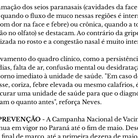
lamação dos seios paranasais (cavidades da fac
e quando o fluxo de muco nessas regiões é inte
om dor na face e febre) ou crônica, quando a to
ão no olfato) se destacam. Ao contrário da gripe
izada no rosto e a congestão nasal é muito inte
vamento do quadro clínico, como a persistênci
dias, falta de ar, confusão mental ou desidrataçã
etorno imediato à unidade de saúde. "Em caso d
sse, coriza, febre elevada ou mesmo calafrios, é
urar uma unidade de saúde para que o diagnós
am o quanto antes", reforça Neves.
 PREVENÇÃO
 - A Campanha Nacional de Vacin
nua em vigor no Paraná até o fim de maio. Desd
final de março, até a primeira dezena de maio