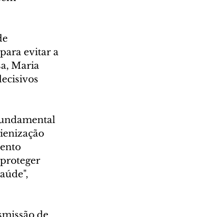
de 
para evitar a 
a, Maria 
ecisivos 
 fundamental 
ienização 
mento 
proteger 
aúde", 
smissão de 