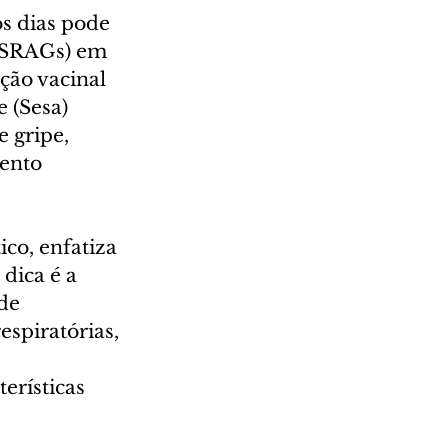
s dias pode 
(SRAGs) em 
ção vacinal 
 (Sesa) 
 gripe, 
ento 
co, enfatiza 
dica é a 
de 
spiratórias, 
rísticas 