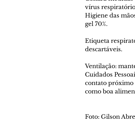
vírus respiratóri
Higiene das mãos
gel 70%.
Etiqueta respirató
descartáveis.
Ventilação: mant
Cuidados Pessoais
contato próximo 
como boa aliment
Foto: Gilson Ab