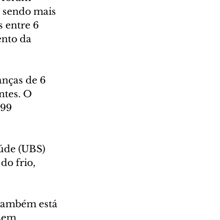
, sendo mais 
 entre 6 
ento da 
anças de 6 
ntes. O 
99 
úde (UBS) 
do frio, 
 também está 
sem 