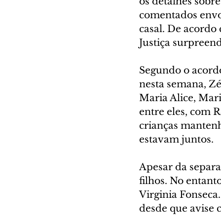
os detalhes sobr
comentados envol
casal. De acordo 
Justiça surpreen
Segundo o acordo
nesta semana, Zé 
Maria Alice, Mari
entre eles, com R
crianças manten
estavam juntos.
Apesar da separa
filhos. No entant
Virginia Fonseca.
desde que avise 