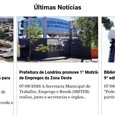
Últimas Notícias
Prefeitura de Londrina promove 1º Mutirão
Bibli
s para
de Empregos da Zona Oeste
9ª edi
07/08/2026 A Secretaria Municipal do
07/08
Trabalho, Emprego e Renda (SMTER)
“Pedro
 de
realiza, junto a secretarias e órgãos
partir
parceiros, na próxima quarta-feira (12), o 1º
ediçã
nvida os
Mutirão de Empregos da Zona Oeste de
Biblio
a região
Londrina. A iniciativa, que ocorre das 9h às
obras 
re o