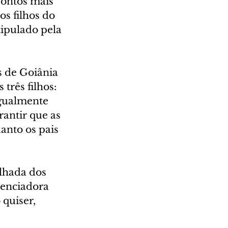
pontos mais 
s filhos do 
ipulado pela 
 de Goiânia 
três filhos: 
igualmente 
antir que as 
nto os pais 
lhada dos 
uenciadora 
 quiser, 