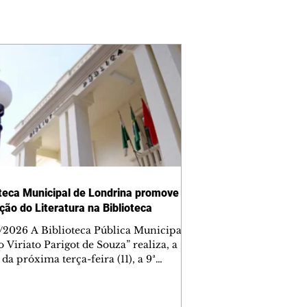
oteca Municipal de Londrina promove
ção do Literatura na Biblioteca
/2026 A Biblioteca Pública Municipal
 Viriato Parigot de Souza” realiza, a
 da próxima terça-feira (11), a 9ª
o consecutiva do projeto Literatura na
teca, iniciativa voltada à discussão das
obrigatórias do vestibular da