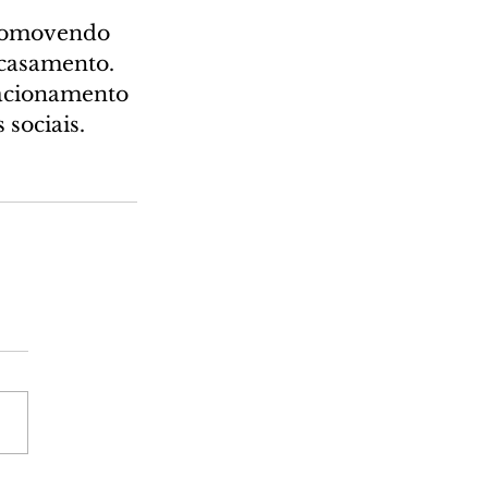
 promovendo 
casamento. 
lacionamento 
sociais.