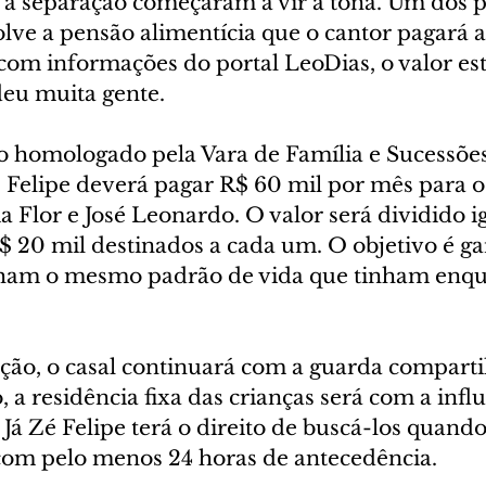
e a separação começaram a vir à tona. Um dos 
ve a pensão alimentícia que o cantor pagará ao
com informações do portal LeoDias, o valor est
deu muita gente.
 homologado pela Vara de Família e Sucessões
Felipe deverá pagar R$ 60 mil por mês para os 
a Flor e José Leonardo. O valor será dividido 
$ 20 mil destinados a cada um. O objetivo é gar
ham o mesmo padrão de vida que tinham enqua
ção, o casal continuará com a guarda comparti
o, a residência fixa das crianças será com a infl
 Já Zé Felipe terá o direito de buscá-los quando
com pelo menos 24 horas de antecedência.