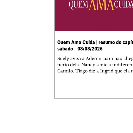
Quem Ama Cuida | resumo do capít
sábado - 08/08/2026
Suely avisa a Ademir para não che
perto dela. Nancy sente a indiferen
Camilo. Tiago diz a Ingrid que ela
competência para presidir a joalher
André conta a Pedro que a associaç
advogados expulsou Ademir. Laure
contrata Adriana para servir no
restaurante. Adriana vê Pedro e Br
restaurante. Bruna provoca Adrian
pede ajuda a André para marcar u
Contato comercial
encontro com Suely. Adriana diz a 
mmjornale@gmail.com
que está feliz trabalhando no resta
Telefone: (41) 99978-9956