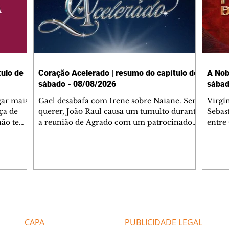
ulo de
Coração Acelerado | resumo do capítulo de
A Nob
sábado - 08/08/2026
sábad
gar mais
Gael desabafa com Irene sobre Naiane. Sem
Virgí
ça de
querer, João Raul causa um tumulto durante
Sebas
 não tem
a reunião de Agrado com um patrocinador.
entre
ia.
Zilá orienta Osmar a seguir Cinara, que
que B
ão de
percebe a movimentação e alerta Ronei.
nega 
ntino
Palhares confronta Cinara sobre a
Tonho
aproximação com Ronei. Eduarda pensa
a fam
una no
em pedir a Valéria para ficar com Sol. Gael
com O
a. Dora
decide terminar com Naiane. João Raul
e é d
m
inventa para Agrado que não está
comen
Editorias
Editais Certificados
Lyris
conseguindo conviver com seu sucesso, e
tungs
urante de
termina o relacionamento dos dois.
Dióge
CAPA
PUBLICIDADE LEGAL