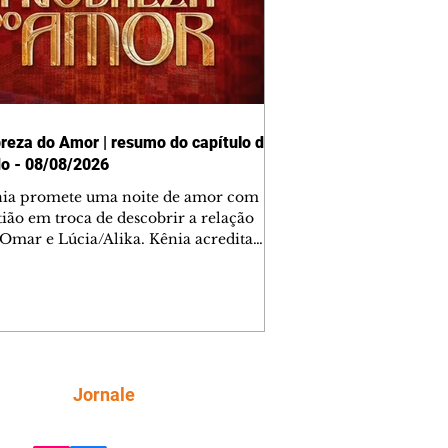
reza do Amor | resumo do capítulo de
o - 08/08/2026
nia promete uma noite de amor com
tião em troca de descobrir a relação
 Omar e Lúcia/Alika. Kênia acredita
inta esteja mesmo ao lado de Jendal, e
o convite para jantar com os dois.
 desabafa com Casemiro e conta que
ília de Lúcia/Alika tem uma dívida
mar. Ana Maria vai à casa de Manoel
estratada por Fortunato. José e Omar
tam sobre a possível jazida de
Siga
Jornale
tênio na região. Virgínia provoca
nes na frente de Marta. Binta s