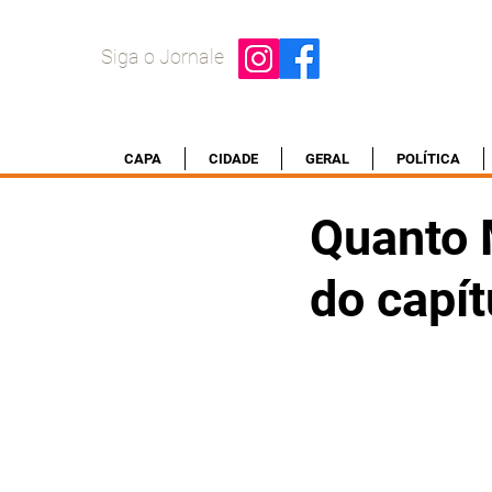
Siga o Jornale
CAPA
CIDADE
GERAL
POLÍTICA
Quanto 
do capít