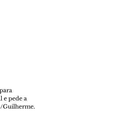
para 
l e pede a 
a/Guilherme. 