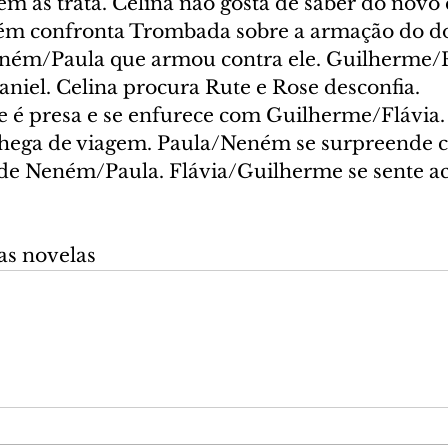
 as trata. Celina não gosta de saber do novo
ém confronta Trombada sobre a armação do do
ném/Paula que armou contra ele. Guilherme/F
niel. Celina procura Rute e Rose desconfia. 
 é presa e se enfurece com Guilherme/Flávia.
chega de viagem. Paula/Neném se surpreende 
e Neném/Paula. Flávia/Guilherme se sente ac
as novelas