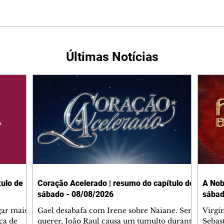
Últimas Notícias
ulo de
Coração Acelerado | resumo do capítulo de
A Nob
sábado - 08/08/2026
sábad
gar mais
Gael desabafa com Irene sobre Naiane. Sem
Virgí
ça de
querer, João Raul causa um tumulto durante
Sebas