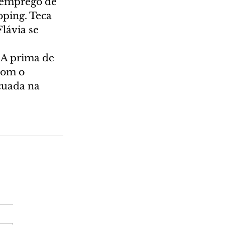
 emprego de 
ping. Teca 
lávia se 
 A prima de 
com o 
uada na 