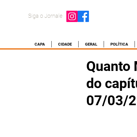
Siga o Jornale
CAPA
CIDADE
GERAL
POLÍTICA
Quanto 
do capít
07/03/