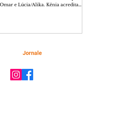
 Omar e Lúcia/Alika. Kênia acredita
inta esteja mesmo ao lado de Jendal, e
o convite para jantar com os dois.
 desabafa com Casemiro e conta que
ília de Lúcia/Alika tem uma dívida
mar. Ana Maria vai à casa de Manoel
estratada por Fortunato. José e Omar
tam sobre a possível jazida de
Siga
Jornale
tênio na região. Virgínia provoca
nes na frente de Marta. Binta s