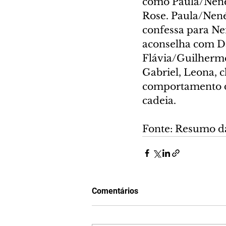
como Paula/Neném
Rose. Paula/Nen
confessa para Ne
aconselha com Da
Flávia/Guilherme
Gabriel, Leona, 
comportamento d
cadeia.
Fonte: Resumo d
Comentários