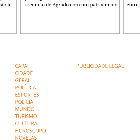
 não tem
a reunião de Agrado com um patrocinador.
entre
ia.
Zilá orienta Osmar a seguir Cinara, que
que B
ão de
percebe a movimentação e alerta Ronei.
nega 
ntino
Palhares confronta Cinara sobre a
Tonho
aproximação com Ronei. Eduarda pensa
a fam
una no
em pedir a Valéria para ficar com Sol. Gael
com O
a. Dora
decide terminar com Naiane. João Raul
e é d
m
inventa para Agrado que não está
comen
Editorias
Editais Certificados
Lyris
conseguindo conviver com seu sucesso, e
tungs
urante de
termina o relacionamento dos dois.
Dióge
CAPA
PUBLICIDADE LEGAL
CIDADE
GERAL
POLÍTICA
ESPORTES
POLÍCIA
MUNDO
TURISMO
CULTURA
HORÓSCOPO
NOVELAS