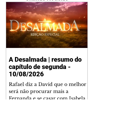
A Desalmada | resumo do
capítulo de segunda -
10/08/2026
Rafael diz a David que o melhor
será não procurar mais a
Fernanda e se casar com Isabela.
Júlia diz a Otávio que sua esposa
desconfia que ele tem uma
amante. Diante do túmulo de
Santiago, Fernanda diz que quer