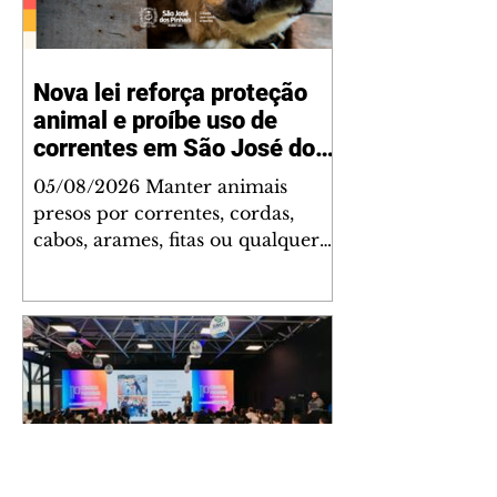
Nova lei reforça proteção
animal e proíbe uso de
correntes em São José dos
Pinhais
05/08/2026 Manter animais
presos por correntes, cordas,
cabos, arames, fitas ou qualquer
outro tipo de contenção passou a
ser proibido em São José dos
Pinhais. A mudança está prevista
na Lei Municipal nº 4.960/2026,
que alterou a Lei nº 4.231/2023 e
reforça as normas de proteção e
bem-estar animal no município.
A nova legislação já está em vigor
e busca conscientizar a população