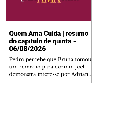
Quem Ama Cuida | resumo
do capítulo de quinta -
06/08/2026
Pedro percebe que Bruna tomou
um remédio para dormir. Joel
demonstra interesse por Adriana.
Fernando elogia Mau Mau. Bia
não gosta quando Brigitte e
Rafael se sentam à mesa com ela
e César, atrapalhando o jantar
romântico do casal. Bruna se
aproveita da preocupação de
Pedro com sua saúde para
manter o marido ao seu lado.