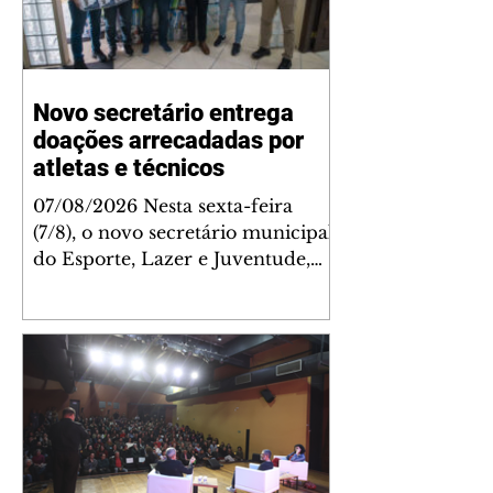
Novo secretário entrega
doações arrecadadas por
atletas e técnicos
07/08/2026 Nesta sexta-feira
(7/8), o novo secretário municipal
do Esporte, Lazer e Juventude,
José Antônio de Melo Filho, fez a
entrega de 5.873 fraldas
geriátricas arrecadadas durante a
Campanha de Atenção à Pessoa
Idosa à Fundação de Ação Social
(FAS). A doação é uma
contrapartida social de atletas,
paratletas, técnicos e instituições