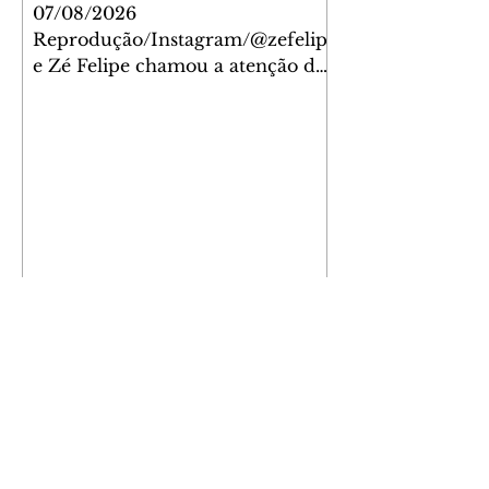
filhos
07/08/2026
Reprodução/Instagram/@zefelip
e Zé Felipe chamou a atenção dos
seguidores ao revelar um detalhe
especial de sua nova aeronave. O
cantor compartilhou nesta
quinta-feira, 6, registros do
jatinho recém-adquirido e
mostrou que decidiu personalizar
o espaço com uma ilustração que
reúne Virginia Fonseca e os três
filhos que eles tiveram juntos:
Maria Alice, Maria Flor e José
Leonardo. Na imagem, aparecem
os apelidos dos integrantes da
família, entre eles "Papai",
"Mamãe",