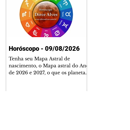
Horóscopo - 09/08/2026
Tenha seu Mapa Astral de
nascimento, o Mapa astral do Ano
de 2026 e 2027, o que os planetas
indicam para o seu: Trabalho,
Amor, Dinheiro, Saúde e Família.
Estudo com 35 páginas. Adquira
já através da nossa loja virtual ou
na loja física: rua Emiliano
Perneta 30 – loja 21 – galeria
Cezar Franco – centro –
Curitiba. Você pode pedir