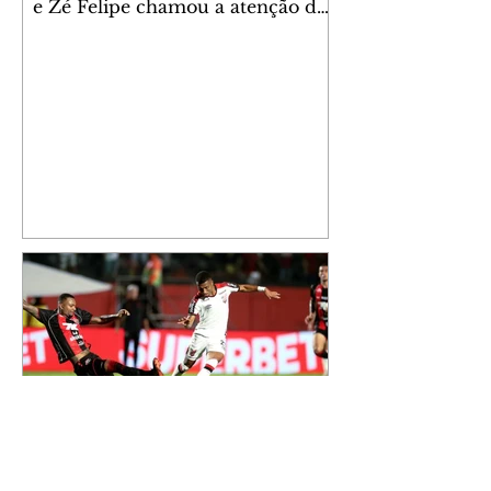
e Zé Felipe chamou a atenção dos
seguidores ao revelar um detalhe
especial de sua nova aeronave. O
cantor compartilhou nesta
quinta-feira, 6, registros do
jatinho recém-adquirido e
mostrou que decidiu personalizar
o espaço com uma ilustração que
reúne Virginia Fonseca e os três
filhos que eles tiveram juntos:
Maria Alice, Maria Flor e José
Leonardo. Na imagem, aparecem
os apelidos dos integrantes da
família, entre eles "Papai",
"Mamãe",
Athletico é atropelado pelo